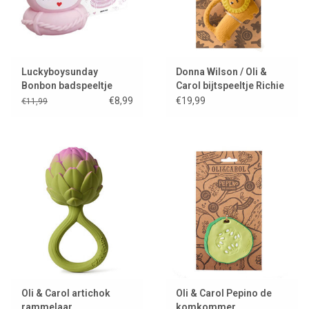
Luckyboysunday
Donna Wilson / Oli &
Bonbon badspeeltje
Carol bijtspeeltje Richie
leeuw
€8,99
€19,99
€11,99
Oli & Carol artichok
Oli & Carol Pepino de
rammelaar
komkommer