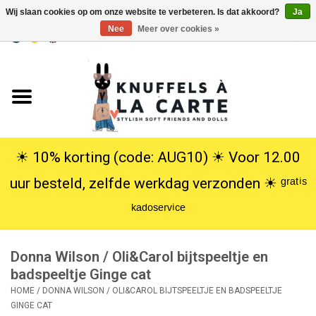
Wij slaan cookies op om onze website te verbeteren. Is dat akkoord?
Ja
Nee
Meer over cookies »
EUR
/
USD
0 Artikelen - €0,00
Home
Nieuw
Knuffels
☀︎ 10% korting (code: AUG10) ☀︎ Voor 12.00
uur besteld, zelfde werkdag verzonden ☀︎ ᵍʳᵃᵗⁱˢ
Poppen
ᵏᵃᵈᵒˢᵉʳᵛⁱᶜᵉ
SALE
Donna Wilson / Oli&Carol bijtspeeltje en
Cadeauservice
badspeeltje Ginge cat
HOME
/
DONNA WILSON / OLI&CAROL BIJTSPEELTJE EN BADSPEELTJE
GINGE CAT
info