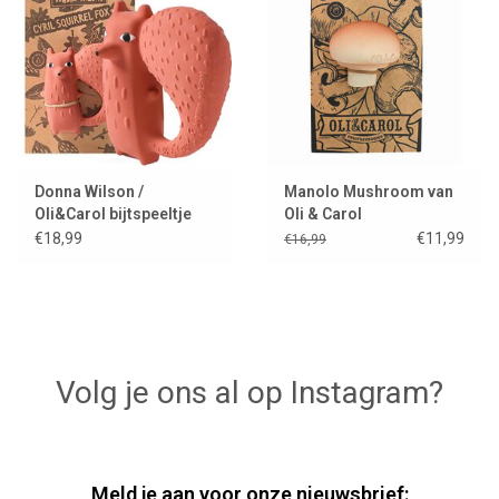
Donna Wilson /
Manolo Mushroom van
Oli&Carol bijtspeeltje
Oli & Carol
Cyril Squirrel Fox
€18,99
€11,99
€16,99
Volg je ons al op Instagram?
Meld je aan voor onze nieuwsbrief: