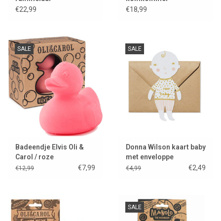
€22,99
€18,99
SALE
SALE
Badeendje Elvis Oli &
Donna Wilson kaart baby
Carol / roze
met enveloppe
€7,99
€2,49
€12,99
€4,99
SALE