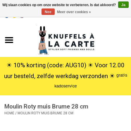
Wij slaan cookies op om onze website te verbeteren. Is dat akkoord?
Ja
Nee
Meer over cookies »
EUR
/
USD
0 Artikelen - €0,00
Home
Nieuw
Knuffels
☀︎ 10% korting (code: AUG10) ☀︎ Voor 12.00
uur besteld, zelfde werkdag verzonden ☀︎ ᵍʳᵃᵗⁱˢ
Poppen
ᵏᵃᵈᵒˢᵉʳᵛⁱᶜᵉ
SALE
Moulin Roty muis Brume 28 cm
Cadeauservice
HOME
/
MOULIN ROTY MUIS BRUME 28 CM
info