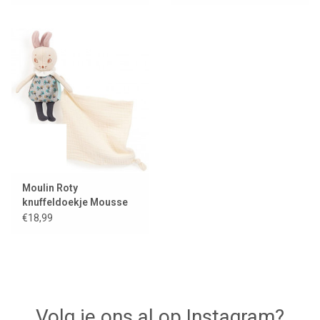
Moulin Roty
knuffeldoekje Mousse
the muis
€18,99
Volg je ons al op Instagram?