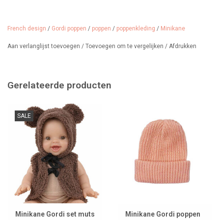
ziplockzakje met het Minikane-logo.
Kleur:
zwart
French design
/
Gordi poppen
/
poppen
/
poppenkleding
/
Minikane
Design:
Tao sleeveless vest in black Rabbit faux fur
Aan verlanglijst toevoegen
/
Toevoegen om te vergelijken
/
Afdrukken
Leeftijd: vanaf 3 jaar
Gemaakt in: Frankrijk
Deze kleding past ook de Miniland-poppen van 38 cm. Houd er
Gerelateerde producten
rekening mee dat de pasvorm iets korter kan uitvallen.
SALE
Minikane Gordi set muts
Minikane Gordi poppen