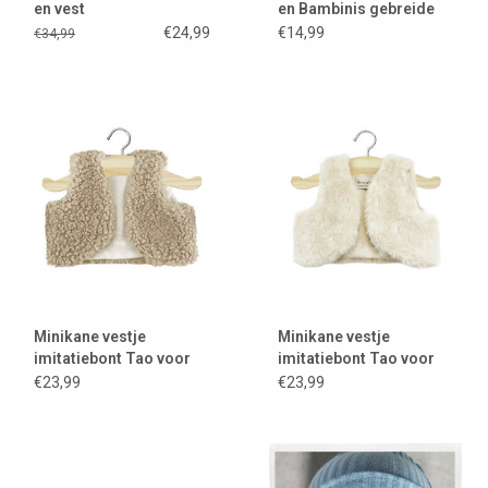
en vest
en Bambinis gebreide
muts Marius / kleur
€24,99
€14,99
€34,99
zalmroze
Minikane vestje
Minikane vestje
imitatiebont Tao voor
imitatiebont Tao voor
Gordi poppen
Gordi poppen / écru
€23,99
€23,99