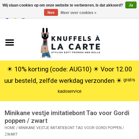
Wij slaan cookies op om onze website te verbeteren. Is dat akkoord?
Ja
Nee
Meer over cookies »
EUR
/
USD
0 Artikelen - €0,00
Home
Nieuw
Knuffels
☀︎ 10% korting (code: AUG10) ☀︎ Voor 12.00
uur besteld, zelfde werkdag verzonden ☀︎ ᵍʳᵃᵗⁱˢ
Poppen
ᵏᵃᵈᵒˢᵉʳᵛⁱᶜᵉ
SALE
Minikane vestje imitatiebont Tao voor Gordi
Cadeauservice
poppen / zwart
HOME
/
MINIKANE VESTJE IMITATIEBONT TAO VOOR GORDI POPPEN /
ZWART
info