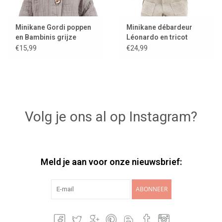
Minikane Gordi poppen
Minikane débardeur
en Bambinis grijze
Léonardo en tricot
gebreide muts Marius
motif Grands Espaces
€15,99
€24,99
voor Gordis
Volg je ons al op Instagram?
Meld je aan voor onze nieuwsbrief:
ABONNEER