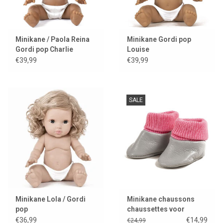
Minikane / Paola Reina
Minikane Gordi pop
Gordi pop Charlie
Louise
€39,99
€39,99
SALE
Minikane Lola / Gordi
Minikane chaussons
pop
chaussettes voor
Gordis van leer
€36,99
€14,99
€24,99