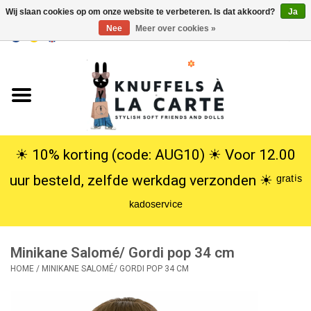
Wij slaan cookies op om onze website te verbeteren. Is dat akkoord?
Ja
Nee
Meer over cookies »
EUR
/
USD
0 Artikelen - €0,00
Home
Nieuw
Knuffels
☀︎ 10% korting (code: AUG10) ☀︎ Voor 12.00
uur besteld, zelfde werkdag verzonden ☀︎ ᵍʳᵃᵗⁱˢ
Poppen
ᵏᵃᵈᵒˢᵉʳᵛⁱᶜᵉ
SALE
Minikane Salomé/ Gordi pop 34 cm
Cadeauservice
HOME
/
MINIKANE SALOMÉ/ GORDI POP 34 CM
info