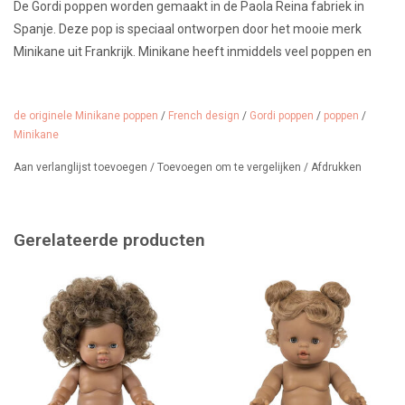
De Gordi poppen worden gemaakt in de Paola Reina fabriek in
Spanje. Deze pop is speciaal ontworpen door het mooie merk
Minikane uit Frankrijk. Minikane heeft inmiddels veel poppen en
heel veel prachtige kleding voor poppen.
De Gordi poppen zijn 34 cm groot en hebben een lichte vanillegeur.
de originele Minikane poppen
/
French design
/
Gordi poppen
/
poppen
/
Minikane
Origineel Minikane kenmerk in de nek
Aan verlanglijst toevoegen
/
Toevoegen om te vergelijken
/
Afdrukken
Echte Minikane-poppen zijn te herkennen aan het ingedrukte
Minikane®-logo in de nek. Dit merkteken is een bewijs van
authenticiteit en hoort bij alle originele Minikane-poppen die in
Gerelateerde producten
samenwerking met de Spaanse poppenfabrikant Paola Reina
worden geproduceerd. Het waarborgt de kwaliteit, afwerking en het
herkenbare design waarvoor Minikane bekend staat.