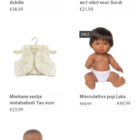
Achille
en t-shirt voor Gordi
poppen
€38,99
€21,99
SALE
Minikane vestje
Minicolettos pop Luka
imitatiebont Tao voor
€49,99
€54,99
Gordi poppen / écru
€23,99