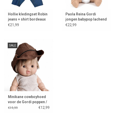
Hollie kledingset Robin
Paola Reina Gordi
jeans + shirt bordeaux
jongen babypop lachend
voor Gordi poppen
€21,99
€22,99
SALE
Minikane cowboyhoed
voor de Gordi poppen /
showmodel
€12,99
€19,99