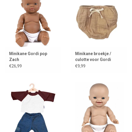
Minikane Gordi pop
Minikane broekje /
Zach
culotte voor Gordi
poppen / design: latté
€26,99
€9,99