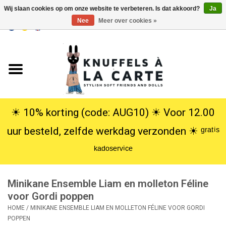
Wij slaan cookies op om onze website te verbeteren. Is dat akkoord?
Ja
Nee
Meer over cookies »
EUR
/
USD
0 Artikelen - €0,00
Home
Nieuw
Knuffels
☀︎ 10% korting (code: AUG10) ☀︎ Voor 12.00
uur besteld, zelfde werkdag verzonden ☀︎ ᵍʳᵃᵗⁱˢ
Poppen
ᵏᵃᵈᵒˢᵉʳᵛⁱᶜᵉ
SALE
Minikane Ensemble Liam en molleton Féline
Cadeauservice
voor Gordi poppen
HOME
/
MINIKANE ENSEMBLE LIAM EN MOLLETON FÉLINE VOOR GORDI
POPPEN
info