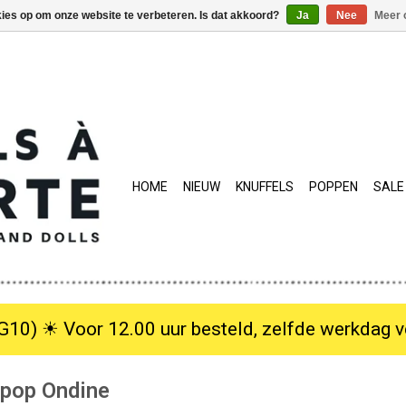
kies op om onze website te verbeteren. Is dat akkoord?
Ja
Nee
Meer 
HOME
NIEUW
KNUFFELS
POPPEN
SALE
10) ☀︎ Voor 12.00 uur besteld, zelfde werkdag verzo
ypop Ondine