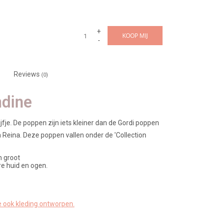
+
KOOP MIJ
-
Reviews
(0)
dine
je. De poppen zijn iets kleiner dan de Gordi poppen
a Reina. Deze poppen vallen onder de 'Collection
m groot
ere huid en ogen.
e ook kleding ontworpen.