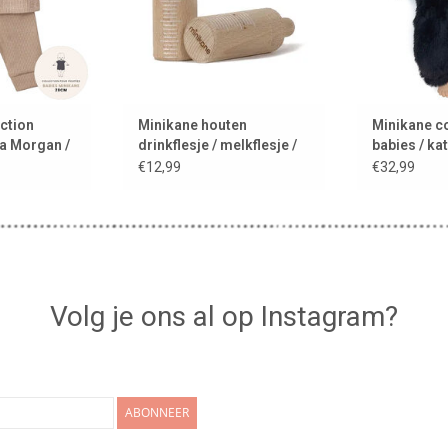
ction
Minikane houten
Minikane co
ma Morgan /
drinkflesje / melkflesje /
babies / ka
flesje
imitatiebon
€12,99
€32,99
Volg je ons al op Instagram?
ABONNEER