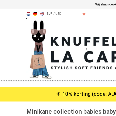
Wij slaan coo
EUR
/
USD
☀︎ 10% korting (code: AUG
Minikane collection babies bab