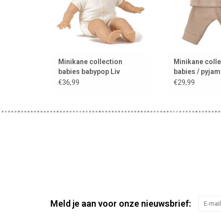
Minikane collection
Minikane colle
babies babypop Liv
babies / pyja
mocha
€36,99
€29,99
Meld je aan voor onze nieuwsbrief: