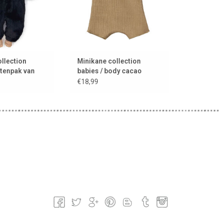
llection
Minikane collection
ttenpak van
babies / body cacao
t
€18,99