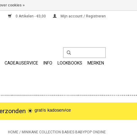
over cookies »
0 Artikelen - €0,00
Mijn account / Registreren
CADEAUSERVICE
INFO
LOOKBOOKS
MERKEN
nden ☀︎ ᵍʳᵃᵗⁱˢ ᵏᵃᵈᵒˢᵉʳᵛⁱᶜᵉ
HOME
/
MINIKANE COLLECTION BABIES BABYPOP ONDINE