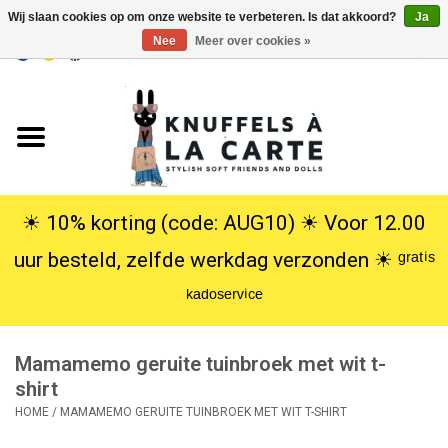
Wij slaan cookies op om onze website te verbeteren. Is dat akkoord?
Ja
Nee
Meer over cookies »
EUR
/
USD
0 Artikelen - €0,00
Home
Nieuw
Knuffels
☀︎ 10% korting (code: AUG10) ☀︎ Voor 12.00
uur besteld, zelfde werkdag verzonden ☀︎ ᵍʳᵃᵗⁱˢ
Poppen
ᵏᵃᵈᵒˢᵉʳᵛⁱᶜᵉ
SALE
Mamamemo geruite tuinbroek met wit t-
Cadeauservice
shirt
HOME
/
MAMAMEMO GERUITE TUINBROEK MET WIT T-SHIRT
info