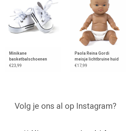
Minikane
Paola Reina Gordi
basketbalschoenen
meisje lichtbruine huid
Komvers wit voor Gordi
en lichte ogen
€23,99
€17,99
poppen
Volg je ons al op Instagram?