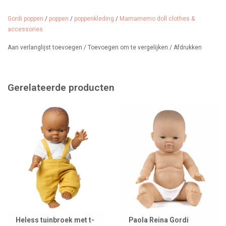
Leuk om te mixen en matchen met andere poppenkleding of te
Gordi poppen
/
poppen
/
poppenkleding
/
Mamamemo doll clothes &
combineren met een paar trendy schoenen (die verkopen wij
accessories
natuurlijk ook).
Aan verlanglijst toevoegen
/
Toevoegen om te vergelijken
/
Afdrukken
Geschikt vanaf 3 jaar.
Gerelateerde producten
Heless tuinbroek met t-
Paola Reina Gordi