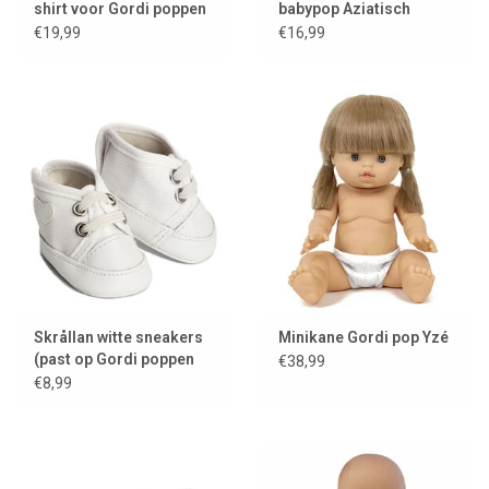
shirt voor Gordi poppen
babypop Aziatisch
/ okergeel
meisje lichte ogen
€19,99
€16,99
Skrållan witte sneakers
Minikane Gordi pop Yzé
(past op Gordi poppen
€38,99
en Miniland poppen
€8,99