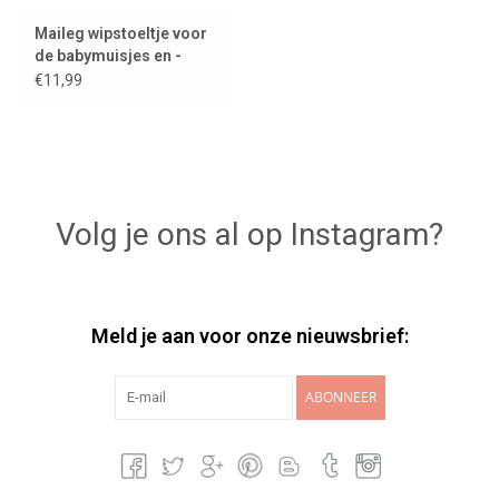
Maileg wipstoeltje voor
de babymuisjes en -
konijntjes / my / multi
€11,99
dots
Volg je ons al op Instagram?
Meld je aan voor onze nieuwsbrief:
ABONNEER