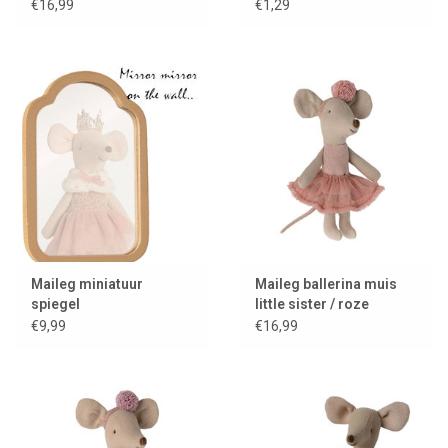
€16,99
€1,29
Maileg miniatuur
Maileg ballerina muis
spiegel
little sister / roze
€9,99
€16,99