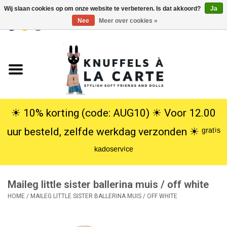
Wij slaan cookies op om onze website te verbeteren. Is dat akkoord?
Ja
Nee
Meer over cookies »
EUR
/
USD
0 Artikelen - €0,00
Home
Nieuw
Knuffels
☀︎ 10% korting (code: AUG10) ☀︎ Voor 12.00
uur besteld, zelfde werkdag verzonden ☀︎ ᵍʳᵃᵗⁱˢ
Poppen
ᵏᵃᵈᵒˢᵉʳᵛⁱᶜᵉ
SALE
Maileg little sister ballerina muis / off white
Cadeauservice
HOME
/
MAILEG LITTLE SISTER BALLERINA MUIS / OFF WHITE
info