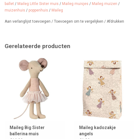
Hoogte: 11 cm
ballet
/
Maileg Little Sister muis
/
Maileg muisjes
/
Maileg muizen
/
muizenhuis
/
poppenhuis
/
Maileg
Adviesleeftijd: 3 jaar
Aan verlanglijst toevoegen
/
Toevoegen om te vergelijken
/
Afdrukken
Laatste exemplaar
Gerelateerde producten
Maileg Big Sister
Maileg kadozakje
ballerina muis
angels