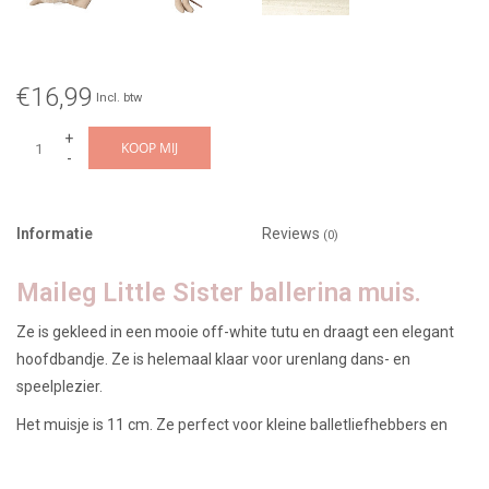
€16,99
Incl. btw
+
KOOP MIJ
-
Informatie
Reviews
(0)
Maileg Little Sister ballerina muis.
Ze is gekleed in een mooie off-white tutu en draagt een elegant
hoofdbandje. Ze is helemaal klaar voor urenlang dans- en
speelplezier.
Het muisje is 11 cm. Ze perfect voor kleine balletliefhebbers en
een prachtige aanvulling op elke Maileg-collectie.