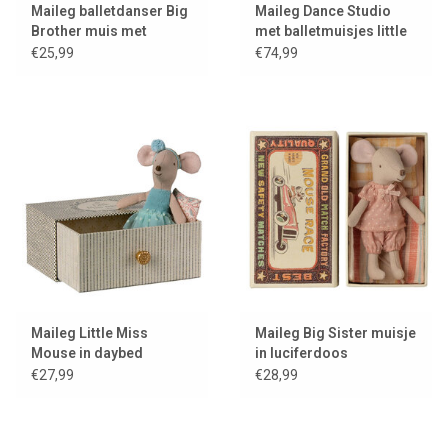
Maileg balletdanser Big
Maileg Dance Studio
Brother muis met
met balletmuisjes little
standaard en
sister & brother
€25,99
€74,99
geschenksdoos
Maileg Little Miss
Maileg Big Sister muisje
Mouse in daybed
in luciferdoos
€27,99
€28,99