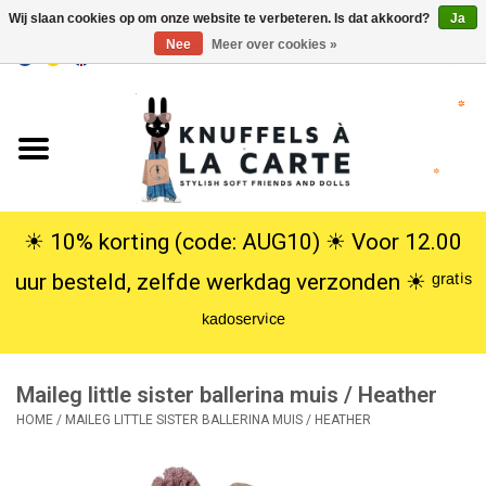
Wij slaan cookies op om onze website te verbeteren. Is dat akkoord?
Ja
Nee
Meer over cookies »
EUR
/
USD
0 Artikelen - €0,00
Home
Nieuw
Knuffels
☀︎ 10% korting (code: AUG10) ☀︎ Voor 12.00
uur besteld, zelfde werkdag verzonden ☀︎ ᵍʳᵃᵗⁱˢ
Poppen
ᵏᵃᵈᵒˢᵉʳᵛⁱᶜᵉ
SALE
Maileg little sister ballerina muis / Heather
Cadeauservice
HOME
/
MAILEG LITTLE SISTER BALLERINA MUIS / HEATHER
info