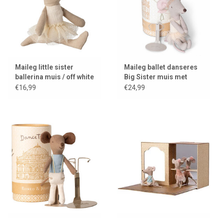
Maileg little sister
Maileg ballet danseres
ballerina muis / off white
Big Sister muis met
standaard en
€16,99
€24,99
geschenksdoos