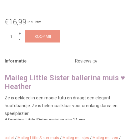
€16,99
Incl. btw
+
KOOP MIJ
-
Informatie
Reviews
(0)
Maileg Little Sister ballerina muis ♥
Heather
Ze is gekleed in een mooie tutu en draagt een elegant
hoofdbandje. Ze is helemaal klaar voor urenlang dans- en
speelplezier.
Afmeting: Little Sister muisjes zijn 11 cm
Adviesleeftijd: vanaf 3 jaar
Designer: Maileg Denemarken
Artikelnummer: 17-6108-00
ballet
/
Maileg Little Sister muis
/
Maileg muisjes
/
Maileg muizen
/