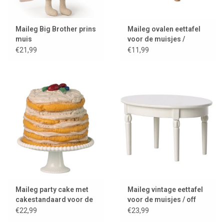
Maileg Big Brother prins
Maileg ovalen eettafel
muis
voor de muisjes /
naturel
€21,99
€11,99
Maileg party cake met
Maileg vintage eettafel
cakestandaard voor de
voor de muisjes / off
muisjes
white
€22,99
€23,99