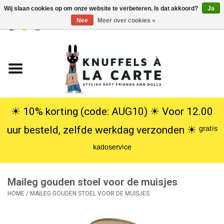
Wij slaan cookies op om onze website te verbeteren. Is dat akkoord?
Ja
Nee
Meer over cookies »
EUR
/
USD
0 Artikelen - €0,00
Home
Nieuw
Knuffels
☀︎ 10% korting (code: AUG10) ☀︎ Voor 12.00
uur besteld, zelfde werkdag verzonden ☀︎ ᵍʳᵃᵗⁱˢ
Poppen
ᵏᵃᵈᵒˢᵉʳᵛⁱᶜᵉ
SALE
Maileg gouden stoel voor de muisjes
Cadeauservice
HOME
/
MAILEG GOUDEN STOEL VOOR DE MUISJES
info