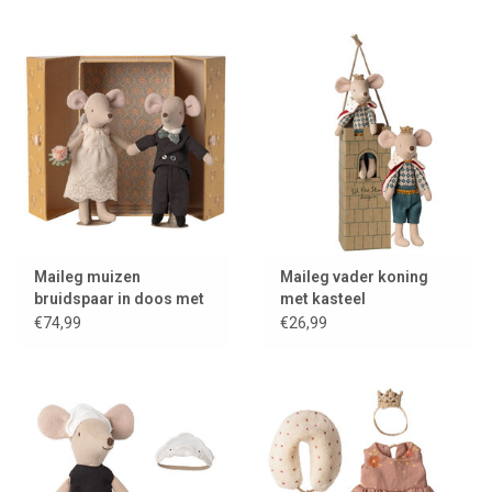
Maileg muizen
Maileg vader koning
bruidspaar in doos met
met kasteel
2 standaards
€74,99
€26,99