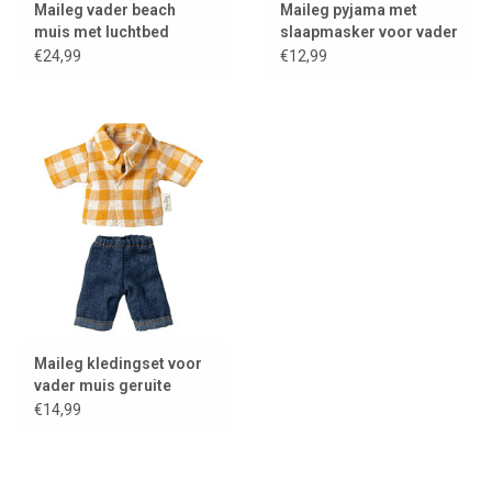
Maileg vader beach
Maileg pyjama met
muis met luchtbed
slaapmasker voor vader
muis
€24,99
€12,99
Maileg kledingset voor
vader muis geruite
blouse en jeans
€14,99