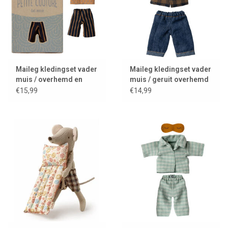
Maileg kledingset vader
Maileg kledingset vader
muis / overhemd en
muis / geruit overhemd
gestreepte broek
en jeans
€15,99
€14,99