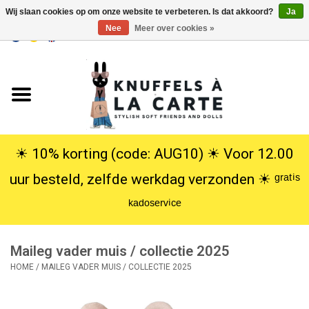
Wij slaan cookies op om onze website te verbeteren. Is dat akkoord?
Ja
Nee
Meer over cookies »
EUR
/
USD
0 Artikelen - €0,00
Home
Nieuw
Knuffels
☀︎ 10% korting (code: AUG10) ☀︎ Voor 12.00
uur besteld, zelfde werkdag verzonden ☀︎ ᵍʳᵃᵗⁱˢ
Poppen
ᵏᵃᵈᵒˢᵉʳᵛⁱᶜᵉ
SALE
Maileg vader muis / collectie 2025
Cadeauservice
HOME
/
MAILEG VADER MUIS / COLLECTIE 2025
info