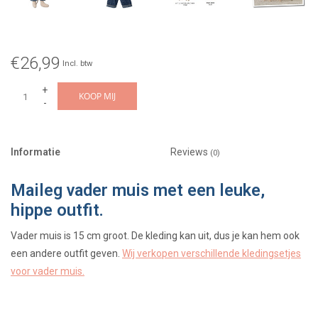
€26,99
Incl. btw
+
KOOP MIJ
-
Informatie
Reviews
(0)
Maileg vader muis met een leuke,
hippe outfit.
Vader muis is 15 cm groot. De kleding kan uit, dus je kan hem ook
een andere outfit geven.
Wij verkopen verschillende kledingsetjes
voor vader muis.
Ontworpen door het Deense merk Maileg.