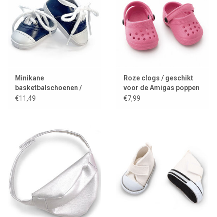
Minikane
Roze clogs / geschikt
basketbalschoenen /
voor de Amigas poppen
sneakers voor de
€11,49
€7,99
Amigas poppen