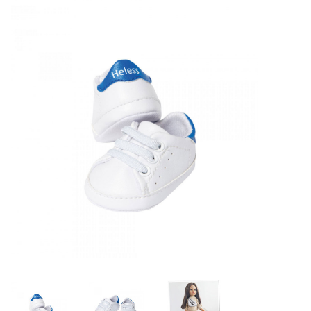
Lookbooks
Merken