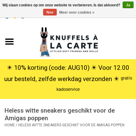
Wij slaan cookies op om onze website te verbeteren. Is dat akkoord?
Ja
Nee
Meer over cookies »
EUR
/
USD
0 Artikelen - €0,00
Home
Nieuw
Knuffels
☀︎ 10% korting (code: AUG10) ☀︎ Voor 12.00
uur besteld, zelfde werkdag verzonden ☀︎ ᵍʳᵃᵗⁱˢ
Poppen
ᵏᵃᵈᵒˢᵉʳᵛⁱᶜᵉ
SALE
Heless witte sneakers geschikt voor de
Cadeauservice
Amigas poppen
HOME
/
HELESS WITTE SNEAKERS GESCHIKT VOOR DE AMIGAS POPPEN
info