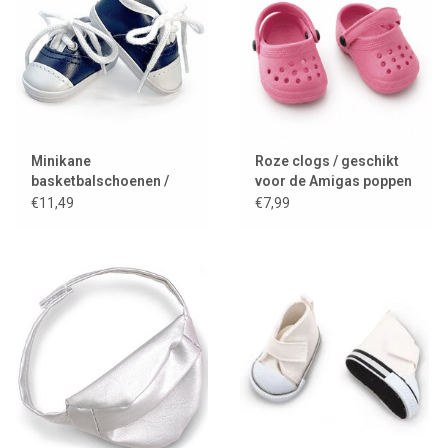
Minikane
Roze clogs / geschikt
basketbalschoenen /
voor de Amigas poppen
sneakers voor de
€11,49
€7,99
Amigas poppen