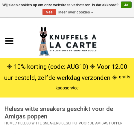
Wij slaan cookies op om onze website te verbeteren. Is dat akkoord?
Ja
Nee
Meer over cookies »
EUR
/
USD
0 Artikelen - €0,00
Home
Nieuw
Knuffels
☀︎ 10% korting (code: AUG10) ☀︎ Voor 12.00
uur besteld, zelfde werkdag verzonden ☀︎ ᵍʳᵃᵗⁱˢ
Poppen
ᵏᵃᵈᵒˢᵉʳᵛⁱᶜᵉ
SALE
Heless witte sneakers geschikt voor de
Cadeauservice
Amigas poppen
HOME
/
HELESS WITTE SNEAKERS GESCHIKT VOOR DE AMIGAS POPPEN
info