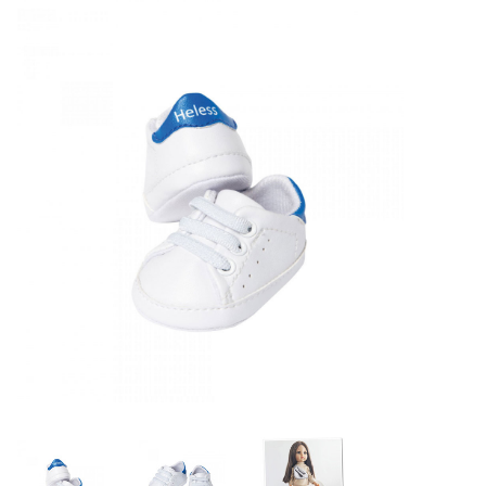
Lookbooks
Merken