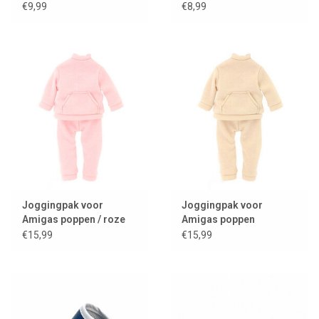
sneakers voor (AMIGAS)
passend voor AMIGAS
€9,99
€8,99
poppen
poppen
Joggingpak voor
Joggingpak voor
Amigas poppen / roze
Amigas poppen
€15,99
€15,99