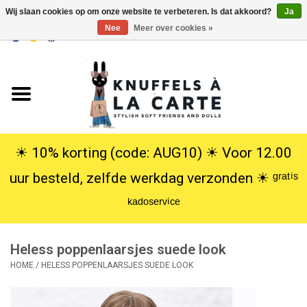
Wij slaan cookies op om onze website te verbeteren. Is dat akkoord?
Ja
Nee
Meer over cookies »
EUR
/
USD
0 Artikelen - €0,00
Home
Nieuw
Knuffels
☀︎ 10% korting (code: AUG10) ☀︎ Voor 12.00
uur besteld, zelfde werkdag verzonden ☀︎ ᵍʳᵃᵗⁱˢ
Poppen
ᵏᵃᵈᵒˢᵉʳᵛⁱᶜᵉ
SALE
Heless poppenlaarsjes suede look
Cadeauservice
HOME
/
HELESS POPPENLAARSJES SUEDE LOOK
info