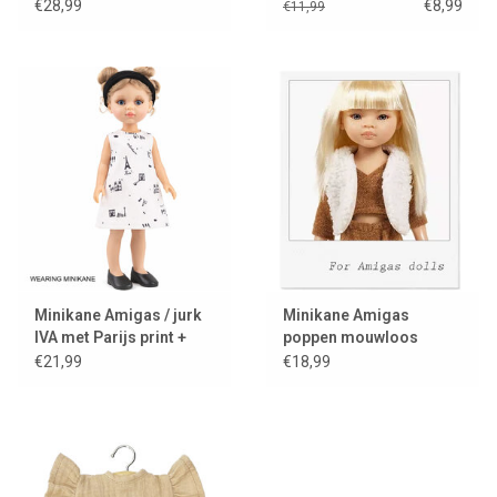
met Minikane
Amigas poppen
€28,99
€8,99
€11,99
kledinghanger
Minikane Amigas / jurk
Minikane Amigas
IVA met Parijs print +
poppen mouwloos
zwarte haarband
vestje van imitatiebont /
€21,99
€18,99
ecru