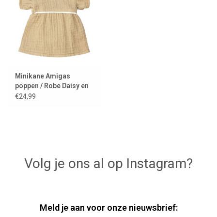
Minikane Amigas
poppen / Robe Daisy en
gaze de coton latté avec
€24,99
passepoil
Volg je ons al op Instagram?
Meld je aan voor onze nieuwsbrief: