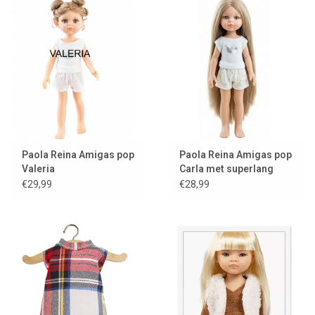
Leuk om te combineren met
schoenen en/of laarzen.
EXCLUSIEF POP en SCHOENEN
Paola Reina Amigas pop
Paola Reina Amigas pop
Valeria
Carla met superlang
haar
€29,99
€28,99