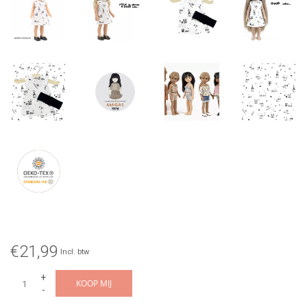
€21,99
Incl. btw
+
KOOP MIJ
-