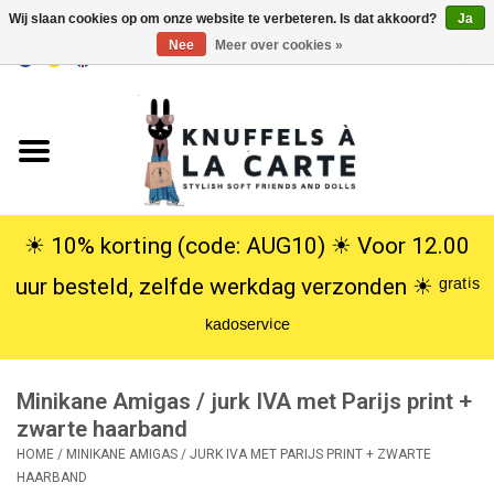
Wij slaan cookies op om onze website te verbeteren. Is dat akkoord?
Ja
Nee
Meer over cookies »
EUR
/
USD
0 Artikelen - €0,00
Home
Nieuw
Knuffels
☀︎ 10% korting (code: AUG10) ☀︎ Voor 12.00
uur besteld, zelfde werkdag verzonden ☀︎ ᵍʳᵃᵗⁱˢ
Poppen
ᵏᵃᵈᵒˢᵉʳᵛⁱᶜᵉ
SALE
Minikane Amigas / jurk IVA met Parijs print +
Cadeauservice
zwarte haarband
HOME
/
MINIKANE AMIGAS / JURK IVA MET PARIJS PRINT + ZWARTE
HAARBAND
info