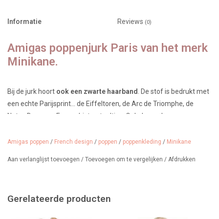
Informatie
Reviews
(0)
Amigas poppenjurk Paris van het merk
Minikane.
Bij de jurk hoort
ook een zwarte haarband
. De stof is bedrukt met
een echte Parijsprint... de Eiffeltoren, de Arc de Triomphe, de
Notre-Dame en Franse bistrostoeltjes. Ook de merknaam
Minikane staat op de jurk geprint.
Amigas poppen
/
French design
/
poppen
/
poppenkleding
/
Minikane
Op maat ontworpen voor de Las Amigas-poppen en gemaakt in
Parijs.
Aan verlanglijst toevoegen
/
Toevoegen om te vergelijken
/
Afdrukken
Design: Robe Iva en coton Paris et son headband en jersey noir
Vanaf 3 jaar.
Gerelateerde producten
Limited edition