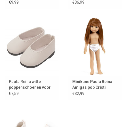
poppen
Ensemble cache-coeur
€9,99
€36,99
en tricot angora
caramel
Paola Reina witte
Minikane Paola Reina
poppenschoenen voor
Amigas pop Cristi
Amigas poppen
€7,59
€32,99