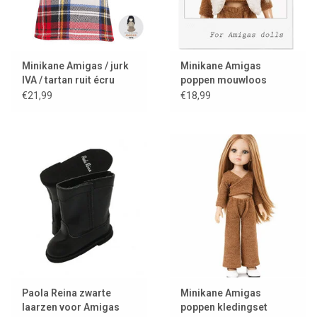
Minikane Amigas / jurk
Minikane Amigas
IVA / tartan ruit écru
poppen mouwloos
vestje van imitatiebont /
€21,99
€18,99
ecru
Paola Reina zwarte
Minikane Amigas
laarzen voor Amigas
poppen kledingset