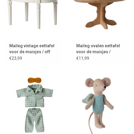
Maileg vintage eettafel
Maileg ovalen eettafel
voor de muisjes / off
voor de muisjes /
white
naturel
€23,99
€11,99