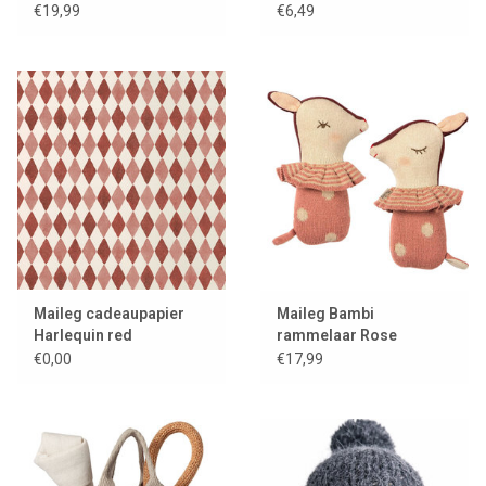
muis + een metalen
€19,99
€6,49
koffertje
Maileg cadeaupapier
Maileg Bambi
Harlequin red
rammelaar Rose
€0,00
€17,99