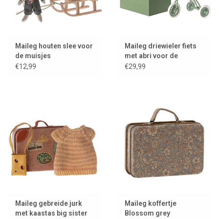
Maileg houten slee voor
Maileg driewieler fiets
de muisjes
met abri voor de
muisjes / kleur groen
€12,99
€29,99
Maileg gebreide jurk
Maileg koffertje
met kaastas big sister
Blossom grey