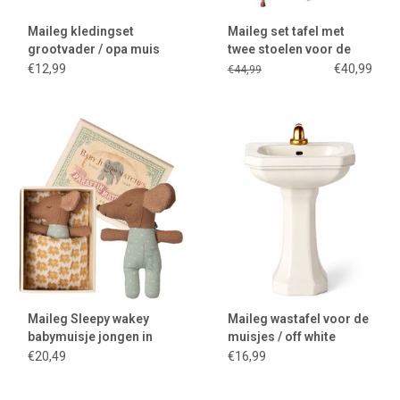
Maileg kledingset
Maileg set tafel met
grootvader / opa muis
twee stoelen voor de
muisjes / dark powder
€12,99
€40,99
€44,99
Maileg Sleepy wakey
Maileg wastafel voor de
babymuisje jongen in
muisjes / off white
luciferdoos
€20,49
€16,99