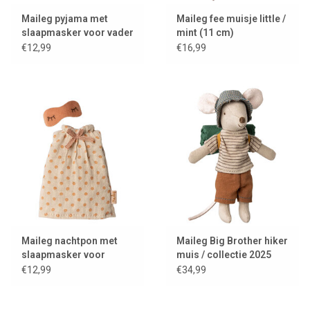
Maileg pyjama met
Maileg fee muisje little /
slaapmasker voor vader
mint (11 cm)
muis
€12,99
€16,99
Maileg nachtpon met
Maileg Big Brother hiker
slaapmasker voor
muis / collectie 2025
moeder muis
€12,99
€34,99