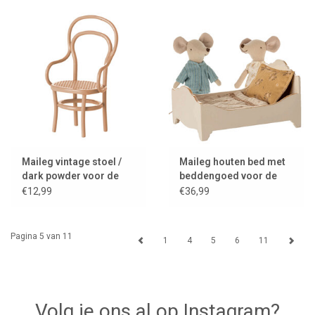
Maileg vintage stoel /
Maileg houten bed met
dark powder voor de
beddengoed voor de
muisjes
muisjes / off white
€12,99
€36,99
Pagina 5 van 11
1
4
5
6
11
Volg je ons al op Instagram?