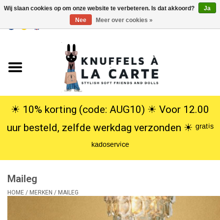
Wij slaan cookies op om onze website te verbeteren. Is dat akkoord?
Ja
Nee
Meer over cookies »
EUR
/
USD
0 Artikelen - €0,00
Home
Nieuw
Knuffels
☀︎ 10% korting (code: AUG10) ☀︎ Voor 12.00
uur besteld, zelfde werkdag verzonden ☀︎ ᵍʳᵃᵗⁱˢ
Poppen
ᵏᵃᵈᵒˢᵉʳᵛⁱᶜᵉ
SALE
Maileg
Cadeauservice
HOME
/
MERKEN
/
MAILEG
info