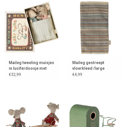
Maileg tweeling muisjes
Maileg gestreept
in luciferdoosje met
vloerkleed /large
beddengoed
€32,99
€4,99