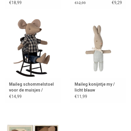
€18,99
€9,29
€12,99
Maileg schommelstoel
Maileg konijntje my /
voor de muisjes /
licht blauw
anthraciet
€14,99
€11,99