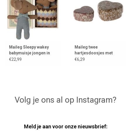
Maileg Sleepy wakey
Maileg twee
babymuisje jongen in
hartjesdoosjes met
luciferdoos
bloemenprint
€22,99
€6,29
Volg je ons al op Instagram?
Meld je aan voor onze nieuwsbrief: