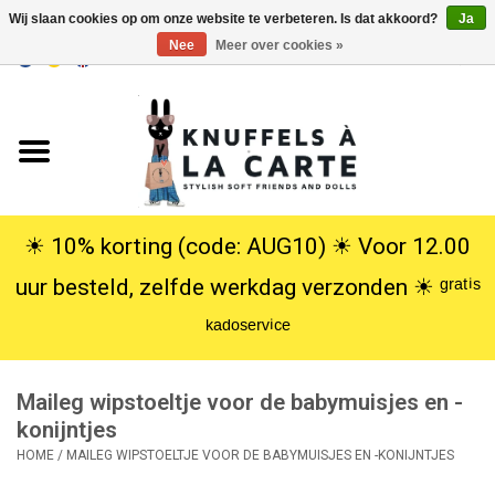
Wij slaan cookies op om onze website te verbeteren. Is dat akkoord?
Ja
Nee
Meer over cookies »
EUR
/
USD
0 Artikelen - €0,00
Home
Nieuw
Knuffels
☀︎ 10% korting (code: AUG10) ☀︎ Voor 12.00
uur besteld, zelfde werkdag verzonden ☀︎ ᵍʳᵃᵗⁱˢ
Poppen
ᵏᵃᵈᵒˢᵉʳᵛⁱᶜᵉ
SALE
Maileg wipstoeltje voor de babymuisjes en -
Cadeauservice
konijntjes
HOME
/
MAILEG WIPSTOELTJE VOOR DE BABYMUISJES EN -KONIJNTJES
info