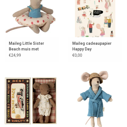
Maileg Little Sister
Maileg cadeaupapier
Beach muis met
Happy Day
zwemband
€24,99
€0,00