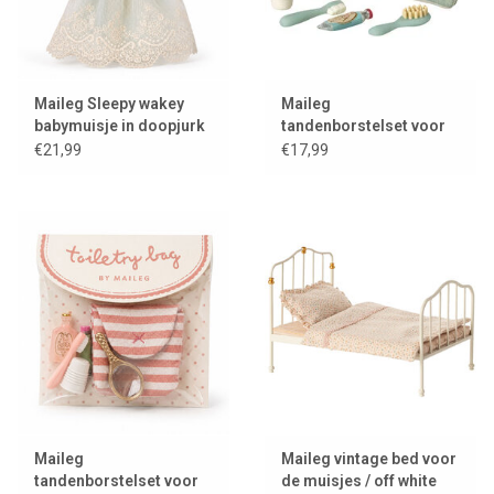
Maileg Sleepy wakey
Maileg
babymuisje in doopjurk
tandenborstelset voor
/ mint
de muisjes met gevulde
€21,99
€17,99
toilettas / blauw
gestreept
Maileg
Maileg vintage bed voor
tandenborstelset voor
de muisjes / off white