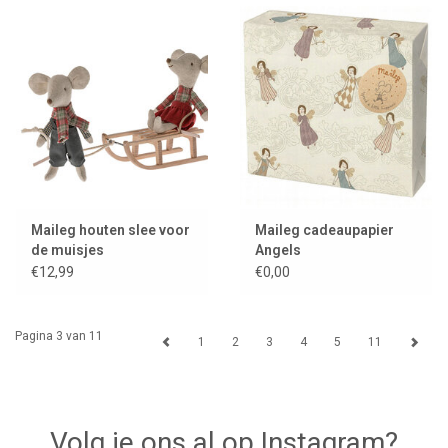
Maileg houten slee voor
Maileg cadeaupapier
de muisjes
Angels
€12,99
€0,00
Pagina 3 van 11
1
2
3
4
5
11
Volg je ons al op Instagram?