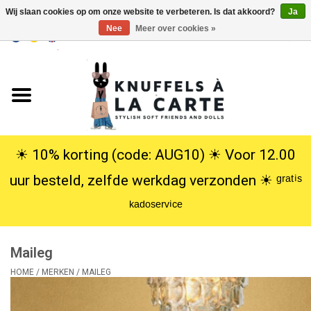
Wij slaan cookies op om onze website te verbeteren. Is dat akkoord?
Ja
Nee
Meer over cookies »
EUR
/
USD
0 Artikelen - €0,00
Home
Nieuw
Knuffels
☀︎ 10% korting (code: AUG10) ☀︎ Voor 12.00
uur besteld, zelfde werkdag verzonden ☀︎ ᵍʳᵃᵗⁱˢ
Poppen
ᵏᵃᵈᵒˢᵉʳᵛⁱᶜᵉ
SALE
Maileg
Cadeauservice
HOME
/
MERKEN
/
MAILEG
info