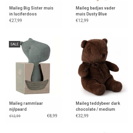
Maileg Big Sister muis
Maileg badjas vader
in luciferdoos
muis Dusty Blue
€27,99
€12,99
SALE
Maileg rammlaar
Maileg teddybeer dark
nijlpaard
chocolate / medium
€8,99
€32,99
€12,99