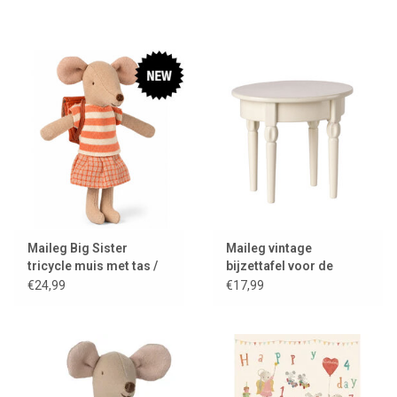
Maileg Big Sister
Maileg vintage
tricycle muis met tas /
bijzettafel voor de
coral
muisjes
€24,99
€17,99