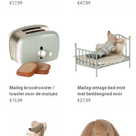
de muisjes met gevulde
€17,99
€47,99
toilettas / coral
Maileg broodrooster /
Maileg vintage bed mint
toaster voor de muisjes
met beddengoed voor
de muisjes
€15,99
€27,99