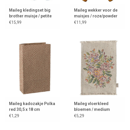
Maileg kledingset big
Maileg wekker voor de
brother muisje / petite
muisjes / roze/powder
couture / broek en
€15,99
€11,99
gestreept truitje
Maileg kadozakje Polka
Maileg vloerkleed
red 30,5 x 18 cm
bloemen / medium
€1,29
€5,29