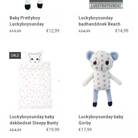
Baby Prettyboy
Luckyboysunday
Luckyboysunday
badhanddoek Beach
Nulle
€12,99
€14,99
€19,99
€24,99
SALE
Luckyboysunday baby
Luckyboysunday baby
dekbedset Sleepy Bunty
Gorby
€19,99
€17,99
€54,99