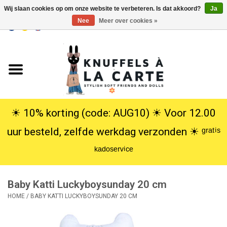
Wij slaan cookies op om onze website te verbeteren. Is dat akkoord?
Ja
Nee
Meer over cookies »
EUR
/
USD
0 Artikelen - €0,00
Home
Nieuw
Knuffels
☀︎ 10% korting (code: AUG10) ☀︎ Voor 12.00
uur besteld, zelfde werkdag verzonden ☀︎ ᵍʳᵃᵗⁱˢ
Poppen
ᵏᵃᵈᵒˢᵉʳᵛⁱᶜᵉ
SALE
Baby Katti Luckyboysunday 20 cm
Cadeauservice
HOME
/
BABY KATTI LUCKYBOYSUNDAY 20 CM
info