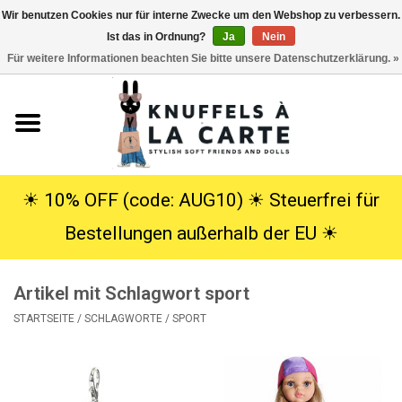
Wir benutzen Cookies nur für interne Zwecke um den Webshop zu verbessern.
Ist das in Ordnung?
Ja
Nein
EUR
/
USD
0 Artikel - €0,00
Für weitere Informationen beachten Sie bitte unsere Datenschutzerklärung. »
Startseite
Neu
Kuscheltiere
☀︎ 10% OFF (code: AUG10) ☀︎ Steuerfrei für
Bestellungen außerhalb der EU ☀︎
Poppen
Artikel mit Schlagwort sport
SALE
STARTSEITE
/
SCHLAGWORTE
/
SPORT
Geschenke
Info