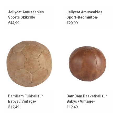
Jellycat Amuseables
Jellycat Amuseables
Sports Skibrille
Sport-Badminton-
Shuttle
€44,99
€29,99
BamBam Fußball für
BamBam Basketball für
Babys / Vintage-
Babys / Vintage-
Lederoptik
Lederoptik
€12,49
€12,49