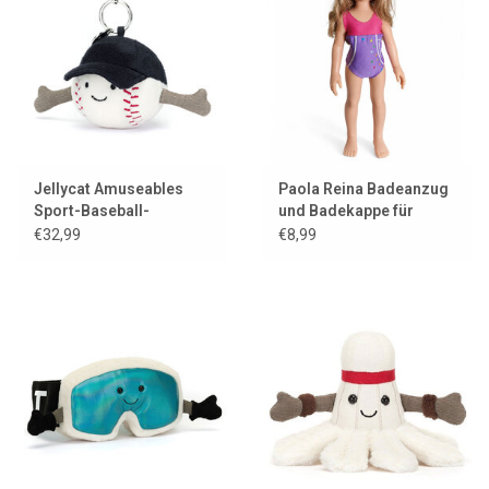
Lookbooks
Marken
Jellycat Amuseables
Paola Reina Badeanzug
Sport-Baseball-
und Badekappe für
Taschenanhänger
Amigas-Puppen
€32,99
€8,99