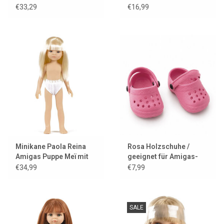
Rosa
€33,29
€16,99
Minikane Paola Reina
Rosa Holzschuhe /
Amigas Puppe Meï mit
geeignet für Amigas-
Höschen
Puppen
€34,99
€7,99
SALE