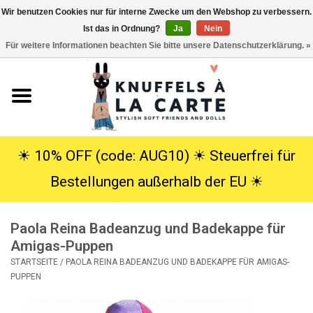
Wir benutzen Cookies nur für interne Zwecke um den Webshop zu verbessern.
Ist das in Ordnung?
Ja
Nein
EUR
/
USD
0 Artikel - €0,00
Für weitere Informationen beachten Sie bitte unsere Datenschutzerklärung. »
Startseite
Neu
Kuscheltiere
☀︎ 10% OFF (code: AUG10) ☀︎ Steuerfrei für
Bestellungen außerhalb der EU ☀︎
Poppen
Paola Reina Badeanzug und Badekappe für
SALE
Amigas-Puppen
STARTSEITE
/
PAOLA REINA BADEANZUG UND BADEKAPPE FÜR AMIGAS-
Geschenke
PUPPEN
Info