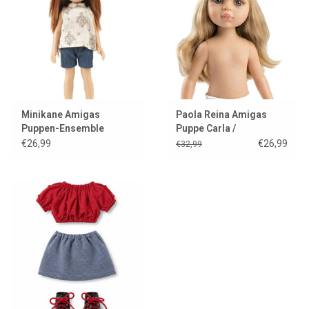
Minikane Amigas
Paola Reina Amigas
Puppen-Ensemble
Puppe Carla /
Jeansshorts mit
Showmodel
€26,99
€26,99
€32,99
geblümtem Oberteil