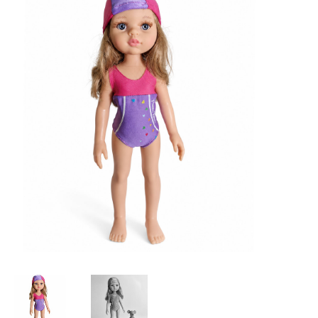
Lookbooks
Marken