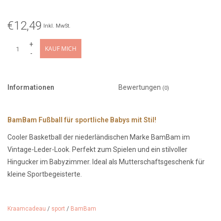
€12,49
Inkl. MwSt.
+
KAUF MICH
-
Informationen
Bewertungen
(0)
BamBam Fußball für sportliche Babys mit Stil!
Cooler Basketball der niederländischen Marke BamBam im
Vintage-Leder-Look. Perfekt zum Spielen und ein stilvoller
Hingucker im Babyzimmer. Ideal als Mutterschaftsgeschenk für
kleine Sportbegeisterte.
Hergestellt aus hochwertigen Materialien im klassischen Vintage-
Look.
Kraamcadeau
/
sport
/
BamBam