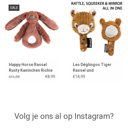
SALE
Happy Horse Rassel
Les Déglingos Tiger
Rusty Kaninchen Richie
Rassel und
quietschendes
€8,99
€14,99
€11,99
Spielzeug mit Spiegel
Volg je ons al op Instagram?