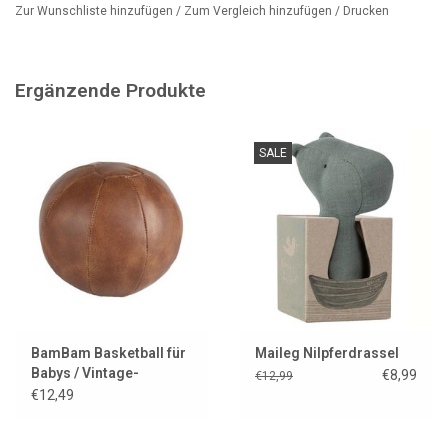
Durchmesser: 11 cm, geeignet ab 0 Monaten.
Zur Wunschliste hinzufügen
/
Zum Vergleich hinzufügen
/
Drucken
Ergänzende Produkte
SALE
BamBam Basketball für
Maileg Nilpferdrassel
Babys / Vintage-
€8,99
€12,99
Lederoptik
€12,49