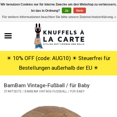
Wir benutzen Cookies nur für interne Zwecke um den Webshop zu verbessern.
Ist das in Ordnung?
Ja
Nein
EUR
/
USD
0 Artikel - €0,00
Für weitere Informationen beachten Sie bitte unsere Datenschutzerklärung. »
Startseite
Neu
Kuscheltiere
☀︎ 10% OFF (code: AUG10) ☀︎ Steuerfrei für
Bestellungen außerhalb der EU ☀︎
Poppen
BamBam Vintage-Fußball / für Baby
SALE
STARTSEITE
/
BAMBAM VINTAGE-FUSSBALL / FÜR BABY
Geschenke
Info