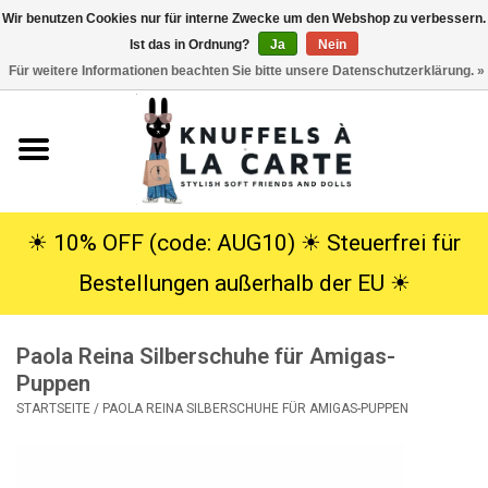
Wir benutzen Cookies nur für interne Zwecke um den Webshop zu verbessern.
Ist das in Ordnung?
Ja
Nein
EUR
/
USD
0 Artikel - €0,00
Für weitere Informationen beachten Sie bitte unsere Datenschutzerklärung. »
Startseite
Neu
Kuscheltiere
☀︎ 10% OFF (code: AUG10) ☀︎ Steuerfrei für
Bestellungen außerhalb der EU ☀︎
Poppen
Paola Reina Silberschuhe für Amigas-
SALE
Puppen
STARTSEITE
/
PAOLA REINA SILBERSCHUHE FÜR AMIGAS-PUPPEN
Geschenke
Info