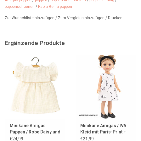
Amigas poppen
/
poppen
/
poppen accessoires
/
poppenkleding
/
Wir verkaufen in unserem Geschäft viele Amigas-Puppen.
poppenschoenen
/
Paola Reina poppen
Außerdem führen wir eine große Auswahl an Kleidung und
Zur Wunschliste hinzufügen
/
Zum Vergleich hinzufügen
/
Drucken
Accessoires, unter anderem von Minikane und Paola Reina.
Ergänzende Produkte
Minikane Amigas
Minikane Amigas / IVA
Puppen / Robe Daisy und
Kleid mit Paris-Print +
Gaze de Coton Ecru
schwarzes Haarband
€24,99
€21,99