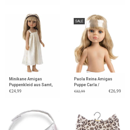
SALE
Minikane Amigas
Paola Reina Amigas
Puppenkleid aus Samt,
Puppe Carla /
Gold, mit Minikane
Showmodel
€24,99
€26,99
€32,99
Kleiderbügel