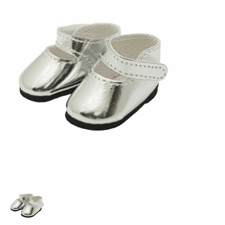
Lookbooks
Marken