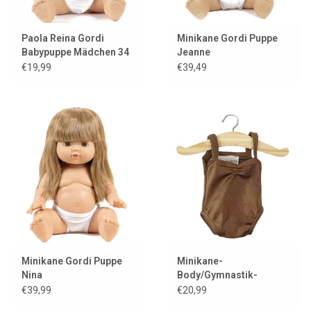
Paola Reina Gordi
Minikane Gordi Puppe
Babypuppe Mädchen 34
Jeanne
cm
€19,99
€39,49
Minikane Gordi Puppe
Minikane-
Nina
Body/Gymnastik-
Trikot/Justaucorps für
€39,99
€20,99
Gordi-Puppen /