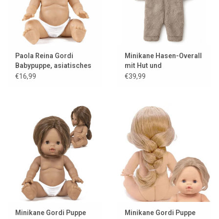
Paola Reina Gordi
Minikane Hasen-Overall
Babypuppe, asiatisches
mit Hut und
Mädchen, helle Augen
Kleiderbügel für Gordi-
€16,99
€39,99
Puppen
Minikane Gordi Puppe
Minikane Gordi Puppe