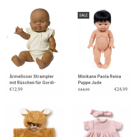
Schokolade
SALE
Ärmelloser Strampler
Minikane Paola Reina
mit Rüschen für Gordi-
Puppe Jude
Puppen / Farbe Ecru
€12,99
€24,99
€34,99