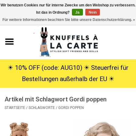
Wir benutzen Cookies nur für interne Zwecke um den Webshop zu verbessern.
Ist das in Ordnung?
Ja
Nein
EUR
/
USD
0 Artikel - €0,00
Für weitere Informationen beachten Sie bitte unsere Datenschutzerklärung. »
Startseite
Neu
Kuscheltiere
☀︎ 10% OFF (code: AUG10) ☀︎ Steuerfrei für
Bestellungen außerhalb der EU ☀︎
Poppen
Artikel mit Schlagwort Gordi poppen
SALE
STARTSEITE
/
SCHLAGWORTE
/
GORDI POPPEN
Geschenke
Info