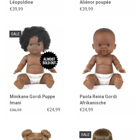
Léopoldine
Aliénor poupée
exklusive Minikane
€39,99
€39,99
SALE
Minikane Gordi Puppe
Paola Reina Gordi
Imani
Afrikanische
Jungenpuppe mit
€24,99
€24,99
€36,99
Minikane-Hosen
SALE