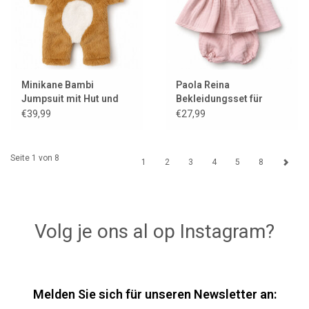
Minikane Bambi
Paola Reina
Jumpsuit mit Hut und
Bekleidungsset für
Kleiderbügel für Gordi
Gordi-Puppen
€39,99
€27,99
Puppen
Seite 1 von 8
1
2
3
4
5
8
Volg je ons al op Instagram?
Melden Sie sich für unseren Newsletter an: