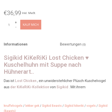
€36,99
Inkl. MwSt.
+
KAUF MICH
-
Informationen
Bewertungen
(0)
Sigikid KiKeRiKi Lost Chicken ♥
Kuschelhuhn mit Suppe nach
Hühnerart..
Das ist
Lost Chicken
, ein unwiderstehlicher Plüsch-Kuschelvogel
aus
der KiKeRiKi-Kollektion
von
Sigikid
. Mit ihrem
schüchternen, aber charmanten Aussehen und ihrem ironischen
„Suppenhühnchen-Look“ erobert sie die Herzen von Jung und Alt.
Hergestellt aus hochwertiger Mikrofaser und gefüllt mit weicher
knuffelvogels
/
lekker gek
/
Sigikid Beasts
/
Sigikid kikeriki
/
vogels
/
Sigikid
(Beasts)
Polyesterfaser.