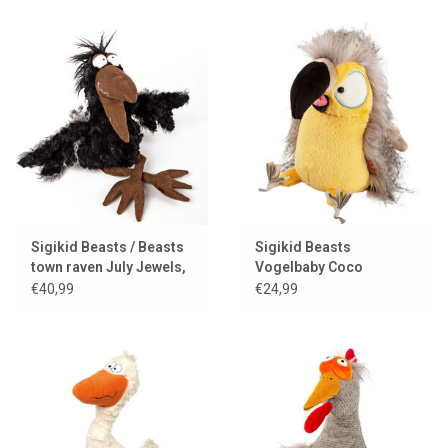
Sigikid Beasts / Beasts
Sigikid Beasts
town raven July Jewels,
Vogelbaby Coco
KiKeRiKi
Coocoo
€40,99
€24,99