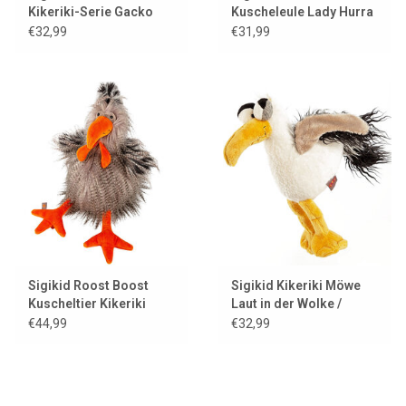
Kikeriki-Serie Gacko
Kuscheleule Lady Hurra
Gack Ente
€32,99
€31,99
Sigikid Roost Boost
Sigikid Kikeriki Möwe
Kuscheltier Kikeriki
Laut in der Wolke /
Möwe
€44,99
€32,99