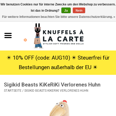
Wir benutzen Cookies nur für interne Zwecke um den Webshop zu verbessern.
Ist das in Ordnung?
Ja
Nein
EUR
/
USD
0 Artikel - €0,00
Für weitere Informationen beachten Sie bitte unsere Datenschutzerklärung. »
Startseite
Neu
Kuscheltiere
☀︎ 10% OFF (code: AUG10) ☀︎ Steuerfrei für
Bestellungen außerhalb der EU ☀︎
Poppen
Sigikid Beasts KiKeRiKi Verlorenes Huhn
SALE
STARTSEITE
/
SIGIKID BEASTS KIKERIKI VERLORENES HUHN
Geschenke
Info