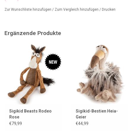
Zur Wunschliste hinzufügen
/
Zum Vergleich hinzufügen
/
Drucken
Größe: 35 cm
Lost Chicken ist maschinenwaschbar (Wollwaschgang ohne
Weichspüler). Siehe Verpackungsetikett. Kinder ab 3 Jahren
Ergänzende Produkte
können es problemlos kuscheln.
Wussten Sie, dass wir noch viele weitere (seltsame) Vögel
verkaufen?
Sigikid Beasts Rodeo
Sigikid-Bestien Heia-
Rose
Geier
€79,99
€44,99