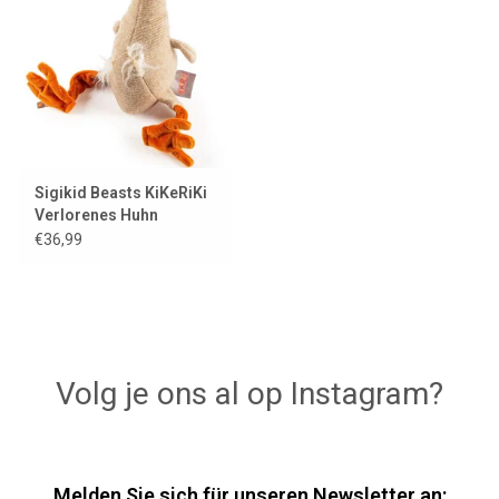
Lookbooks
Marken
Sigikid Beasts KiKeRiKi
Verlorenes Huhn
€36,99
Volg je ons al op Instagram?
Melden Sie sich für unseren Newsletter an: