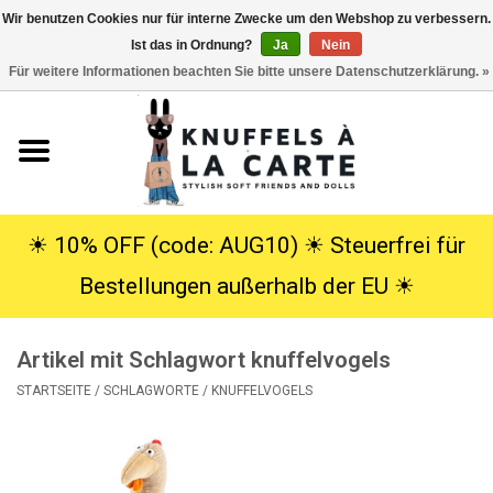
Wir benutzen Cookies nur für interne Zwecke um den Webshop zu verbessern.
Ist das in Ordnung?
Ja
Nein
EUR
/
USD
0 Artikel - €0,00
Für weitere Informationen beachten Sie bitte unsere Datenschutzerklärung. »
Startseite
Neu
Kuscheltiere
☀︎ 10% OFF (code: AUG10) ☀︎ Steuerfrei für
Bestellungen außerhalb der EU ☀︎
Poppen
Artikel mit Schlagwort knuffelvogels
SALE
STARTSEITE
/
SCHLAGWORTE
/
KNUFFELVOGELS
Geschenke
Info