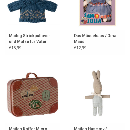
Maileg Strickpullover
Das Mäusehaus / Oma
und Mütze für Vater
Maus
Maus
€15,99
€12,99
Maileg Koffer Micro
Maileg Hase my /