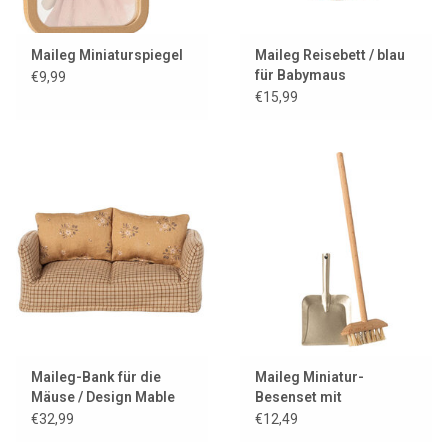
Maileg Miniaturspiegel
Maileg Reisebett / blau
für Babymaus
€9,99
€15,99
Maileg-Bank für die
Maileg Miniatur-
Mäuse / Design Mable
Besenset mit
Kehrschaufel
€32,99
€12,49