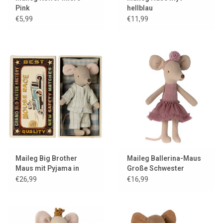
Pink
hellblau
€5,99
€11,99
Maileg Big Brother
Maileg Ballerina-Maus
Maus mit Pyjama in
Große Schwester
Streichholzschachtel /
Heather
€26,99
€16,99
Kollektion 2024