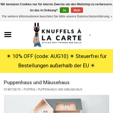
Wir benutzen Cookies nur für interne Zwecke um den Webshop zu verbessern.
Ist das in Ordnung?
Ja
Nein
EUR
/
USD
0 Artikel - €0,00
Für weitere Informationen beachten Sie bitte unsere Datenschutzerklärung. »
Startseite
Neu
Kuscheltiere
☀︎ 10% OFF (code: AUG10) ☀︎ Steuerfrei für
Bestellungen außerhalb der EU ☀︎
Poppen
Puppenhaus und Mäusehaus
SALE
STARTSEITE
/
POPPEN
/
PUPPENHAUS UND MÄUSEHAUS
Geschenke
Info