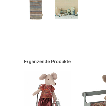
Ergänzende Produkte
Staubsauger für die Maileg-
Holzbank von Maile
Mäuse und ein sauberes
die Mäusefamil
Mäusehaus.
ZUM WARENKORB
ZUM WARENKORB HINZUFÜGEN