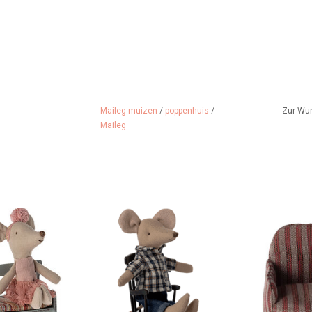
Maileg muizen
/
poppenhuis
/
Zur Wu
Maileg
g, speziell für
Schaukelstuhl für die Maileg-
Schöner Stuh
ie entworfen
Mäuse.
Mäu
 HINZUFÜGEN
ZUM WARENKORB HINZUFÜGEN
ZUM WARENK