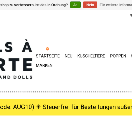
shop zu verbessern. Ist das in Ordnung?
Ja
Nein
Für weitere Inform
STARTSEITE
NEU
KUSCHELTIERE
POPPEN
MARKEN
ode: AUG10) ☀︎ Steuerfrei für Bestellungen außer