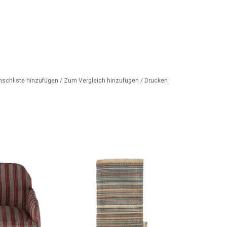
nschliste hinzufügen
/
Zum Vergleich hinzufügen
/
Drucken
l für das Maileg-
Gestreifter Teppich für das
sehaus
Mäusehaus oder Puppenhaus.
ORB HINZUFÜGEN
ZUM WARENKORB HINZUFÜGEN