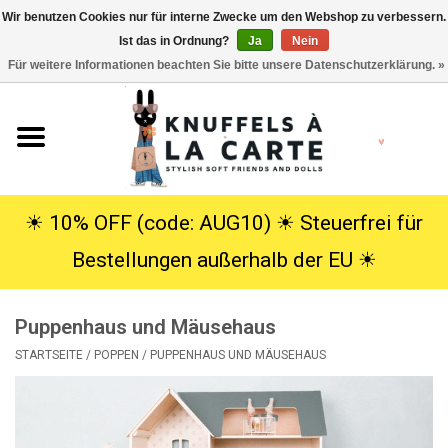
Wir benutzen Cookies nur für interne Zwecke um den Webshop zu verbessern.
Ist das in Ordnung?
Ja
Nein
EUR
/
USD
0 Artikel - €0,00
Für weitere Informationen beachten Sie bitte unsere Datenschutzerklärung. »
Startseite
Neu
Kuscheltiere
☀︎ 10% OFF (code: AUG10) ☀︎ Steuerfrei für
Bestellungen außerhalb der EU ☀︎
Poppen
Puppenhaus und Mäusehaus
SALE
STARTSEITE
/
POPPEN
/
PUPPENHAUS UND MÄUSEHAUS
Geschenke
Info