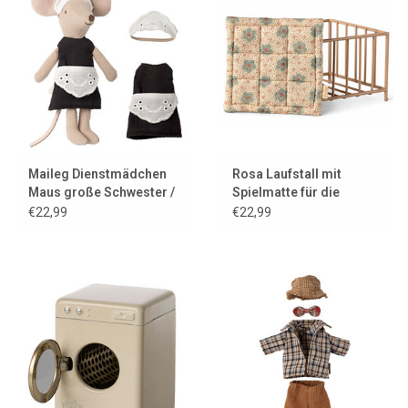
Maileg Dienstmädchen
Rosa Laufstall mit
Maus große Schwester /
Spielmatte für die
Kellnerin
Maileg-Babymäuse
€22,99
€22,99