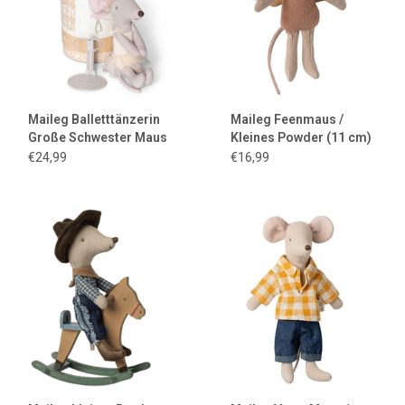
Maileg Balletttänzerin
Maileg Feenmaus /
Große Schwester Maus
Kleines Powder (11 cm)
mit Ständer und
€24,99
€16,99
Geschenkbox