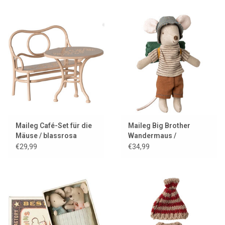
Maileg Café-Set für die
Maileg Big Brother
Mäuse / blassrosa
Wandermaus /
Kollektion 2025
€29,99
€34,99