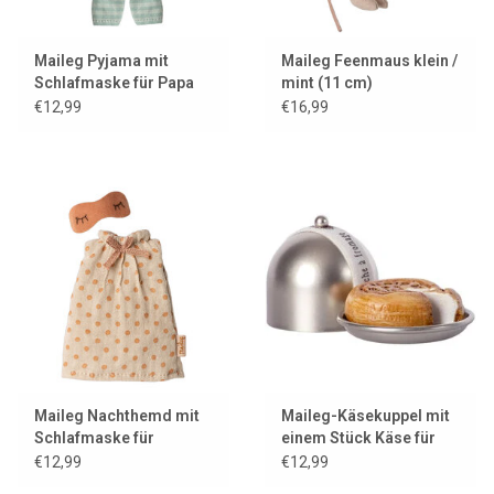
Maileg Pyjama mit
Maileg Feenmaus klein /
Schlafmaske für Papa
mint (11 cm)
Maus
€12,99
€16,99
Maileg Nachthemd mit
Maileg-Käsekuppel mit
Schlafmaske für
einem Stück Käse für
Muttermaus
die kleinen Mäuse
€12,99
€12,99