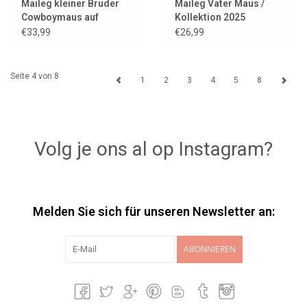
Maileg kleiner Bruder
Maileg Vater Maus /
Cowboymaus auf
Kollektion 2025
Schaukelpferd
€33,99
€26,99
Seite 4 von 8
1
2
3
4
5
8
Volg je ons al op Instagram?
Melden Sie sich für unseren Newsletter an:
ABONNIEREN