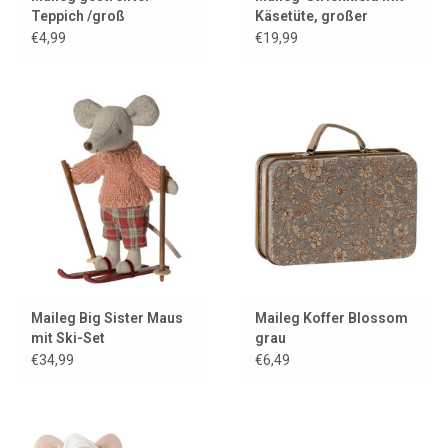
Teppich /groß
Käsetüte, großer
Schwestermaus und
€4,99
€19,99
Metallkoffer
Maileg Big Sister Maus
Maileg Koffer Blossom
mit Ski-Set
grau
€34,99
€6,49