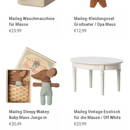
Maileg Waschmaschine
Maileg-Kleidungsset
für Mäuse
Großvater / Opa Maus
€23,99
€12,99
Maileg Sleepy Wakey
Maileg Vintage Esstisch
Baby Maus Junge in
für die Mäuse / Off White
Streichholzschachtel
€20,49
€23,99