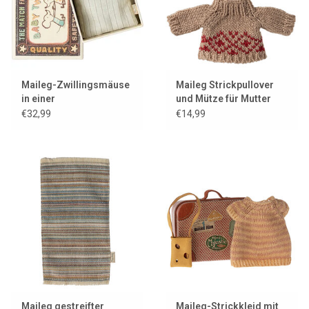
Maileg-Zwillingsmäuse
Maileg Strickpullover
in einer
und Mütze für Mutter
Streichholzschachtel
Maus
€32,99
€14,99
mit Einstreu
Maileg gestreifter
Maileg-Strickkleid mit