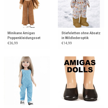
Minikane Amigas
Stiefeletten ohne Absatz
Poppenkleidungsset
in Wildlederoptik
Ensemble Cache-Coeur
€36,99
€14,99
und Trikot-Angora-
Karamell