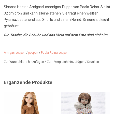
Simona ist eine Amigas/Lasamigas-Puppe von Paola Reina. Sie ist
32 cm groß und kann alleine stehen. Sie trägt einen weißen
Pyjama, bestehend aus Shorts und einem Hemd. Simone ist leicht
gebräunt.
Die Tasche, die Schuhe und das Kleid auf dem Foto sind nicht im
Preis inbegriffen und können in unserem Shop erworben werden,
solange der Vorrat reicht.
Amigas poppen
/
poppen
/
Paola Reina poppen
Die Amigas-Puppen sind alle wunderschön und lassen sich
Zur Wunschliste hinzufügen
/
Zum Vergleich hinzufügen
/
Drucken
fantastisch verkleiden. In unserem Shop finden Sie
maßgeschneiderte Kleidung und Schuhe für die Amigas-Puppen
unter anderem von den französischen Marken Minikane und
Ergänzende Produkte
Paola Reina.
Ab 3 Jahren.