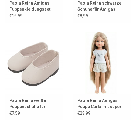
Paola Reina Amigas
Paola Reina schwarze
Puppenkleidungsset
Schuhe für Amigas-
Cleo Sommer
Puppen
€16,99
€8,99
Paola Reina weiße
Paola Reina Amigas
Puppenschuhe für
Puppe Carla mit super
Amigas-Puppen
langem Haar
€7,59
€28,99