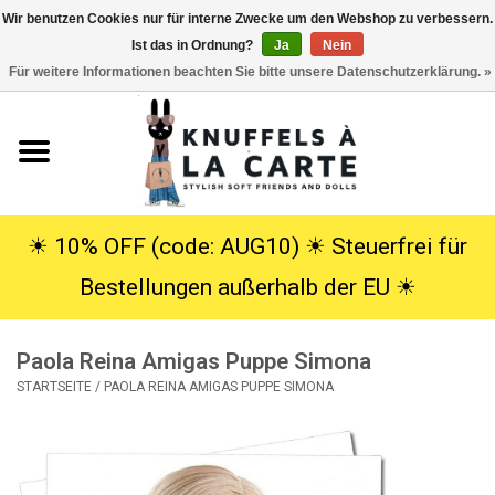
Wir benutzen Cookies nur für interne Zwecke um den Webshop zu verbessern.
Ist das in Ordnung?
Ja
Nein
EUR
/
USD
0 Artikel - €0,00
Für weitere Informationen beachten Sie bitte unsere Datenschutzerklärung. »
Startseite
Neu
Kuscheltiere
☀︎ 10% OFF (code: AUG10) ☀︎ Steuerfrei für
Bestellungen außerhalb der EU ☀︎
Poppen
Paola Reina Amigas Puppe Simona
SALE
STARTSEITE
/
PAOLA REINA AMIGAS PUPPE SIMONA
Geschenke
Info