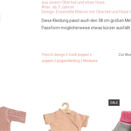
aus einem Oberteil und einer Hose.
Alter: ab 3 Jahren
Design: Ensemble Marion mit Oberteil und Hose 
Diese Kleidung passt auch den 38 cm großen Mini
Passform möglicherweise etwas kürzer ausfällt.
French design
/
Gordi poppen
/
Zur Wu
poppen
/
poppenkleding
/
Minikane
sa Kleid der
Rosa Strampler für Gordi-Puppen
Stilvolle Ha
SALE
rke Minikane.
der niederländischen Marke
Gordi-P
ür Ihre Gordi-
Hollie.
wunderschön
e.
Marke
ZUM WARENKORB HINZUFÜGEN
 HINZUFÜGEN
ZUM WARENK