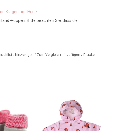
mit Kragen und Hose
land-Puppen. Bitte beachten Sie, dass die
nschliste hinzufügen
/
Zum Vergleich hinzufügen
/
Drucken
usschuhe für Ihre
Regenmantel mit
uppe von der
Marienkäfermuster
en französischen
ZUM WARENKORB HINZUFÜGEN
 Minikane.
ORB HINZUFÜGEN