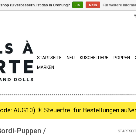
shop zu verbessern. Ist das in Ordnung?
Ja
Nein
Für weitere Inform
STARTSEITE
NEU
KUSCHELTIERE
POPPEN
MARKEN
ode: AUG10) ☀︎ Steuerfrei für Bestellungen außer
Gordi-Puppen /
STARTSEI