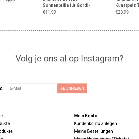
Sonnenbrille für Gordi-
Kunstpelz T
Puppen / Farbe: Rosa
Puppen / e
€11,99
€23,99
Volg je ons al op Instagram?
:
ABONNIEREN
te
Mein Konto
dukte
Kundenkonto anlegen
odukte
Meine Bestellungen