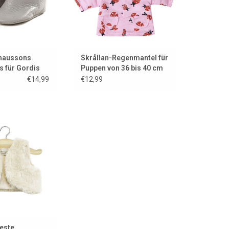
Chaussons
Skrållan-Regenmantel für
s für Gordis
Puppen von 36 bis 40 cm
€14,99
€12,99
nstpelzweste für
ordi-Puppe!
ORB HINZUFÜGEN
este