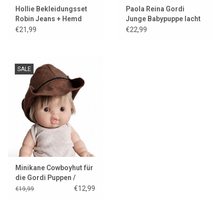
Hollie Bekleidungsset
Paola Reina Gordi
Robin Jeans + Hemd
Junge Babypuppe lacht
bordeaux für Gordi
€21,99
€22,99
Puppen
SALE
Minikane Cowboyhut für
die Gordi Puppen /
Ausstellungsmodell
€12,99
€19,99