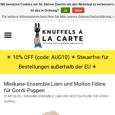
Wir benutzen Cookies nur für interne Zwecke um den Webshop zu verbessern.
Ist das in Ordnung?
Ja
Nein
EUR
/
USD
0 Artikel - €0,00
Für weitere Informationen beachten Sie bitte unsere Datenschutzerklärung. »
Startseite
Neu
Kuscheltiere
☀︎ 10% OFF (code: AUG10) ☀︎ Steuerfrei für
Bestellungen außerhalb der EU ☀︎
Poppen
Minikane-Ensemble Liam und Molton Féline
SALE
für Gordi-Puppen
STARTSEITE
/
MINIKANE-ENSEMBLE LIAM UND MOLTON FÉLINE FÜR GORDI-
Geschenke
PUPPEN
Info