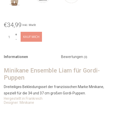
€34,99
Inkl. MwSt.
+
KAUF MICH
-
Informationen
Bewertungen
(0)
Minikane Ensemble Liam für Gordi-
Puppen
Dreiteiliges Bekleidungsset der französischen Marke Minikane,
speziell für die 34 und 37 cm großen Gordi-Puppen.
Hergestellt in Frankreich
Designer: Minikane
Besonderheiten: Das Set wird in einem stylischen Ziplock-Beutel
mit Minikane-Logo geliefert. Es besteht aus einem Oberteil, einer