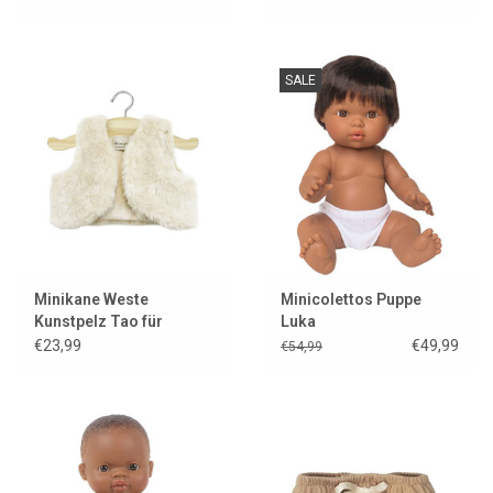
SALE
Minikane Weste
Minicolettos Puppe
Kunstpelz Tao für
Luka
Gordi-Puppen / ecru
€23,99
€49,99
€54,99