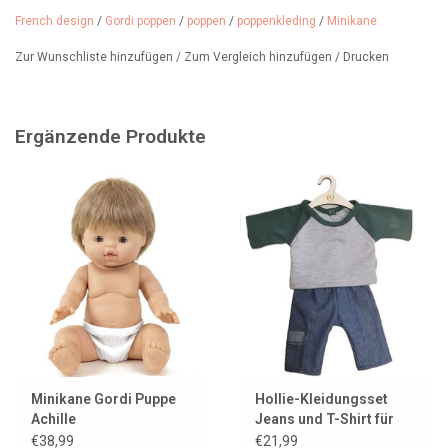
Hose und einer Mütze. Lässt sich auch hervorragend mit anderen
Kleidungsstücken kombinieren.
French design
/
Gordi poppen
/
poppen
/
poppenkleding
/
Minikane
Alter: ab 3 Jahren
Design: Ensemble Liam und Molton Féline
Zur Wunschliste hinzufügen
/
Zum Vergleich hinzufügen
/
Drucken
→ Die Stiefel und die Puppe sind nicht im Preis inbegriffen. ←
Diese Kleidung passt auch den 38 cm großen Miniland-Puppen.
Ergänzende Produkte
Bitte beachten Sie, dass die Passform möglicherweise etwas
kürzer ausfällt.
Minikane Gordi Puppe
Hollie-Kleidungsset
Achille
Jeans und T-Shirt für
Gordi-Puppen
€38,99
€21,99