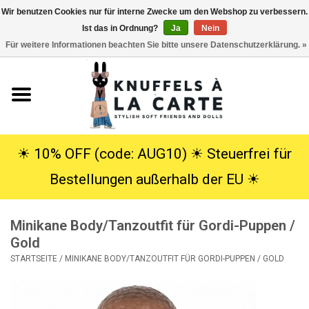
Wir benutzen Cookies nur für interne Zwecke um den Webshop zu verbessern.
Ist das in Ordnung?
Ja
Nein
EUR
/
USD
0 Artikel - €0,00
Für weitere Informationen beachten Sie bitte unsere Datenschutzerklärung. »
Startseite
Neu
Kuscheltiere
☀︎ 10% OFF (code: AUG10) ☀︎ Steuerfrei für
Bestellungen außerhalb der EU ☀︎
Poppen
Minikane Body/Tanzoutfit für Gordi-Puppen /
SALE
Gold
STARTSEITE
/
MINIKANE BODY/TANZOUTFIT FÜR GORDI-PUPPEN / GOLD
Geschenke
Info