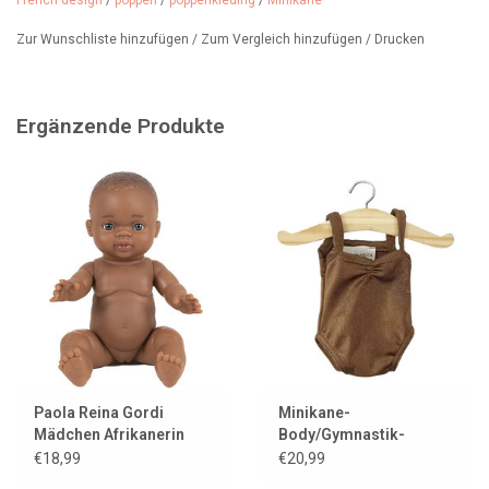
French design
/
poppen
/
poppenkleding
/
Minikane
→ exklusiver Pop
Zur Wunschliste hinzufügen
/
Zum Vergleich hinzufügen
/
Drucken
Ergänzende Produkte
Paola Reina Gordi
Minikane-
Mädchen Afrikanerin
Body/Gymnastik-
mit Augenbrauen und
Trikot/Justaucorps für
€18,99
€20,99
hellen Augen
Gordi-Puppen /