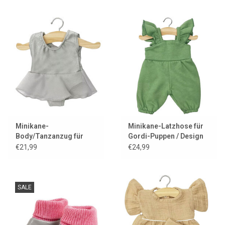
Schokolade
Minikane-
Minikane-Latzhose für
Body/Tanzanzug für
Gordi-Puppen / Design
Gordi-Puppen / Schoko
Claudie und Molton-
€21,99
€24,99
- Copy
Ortie
SALE