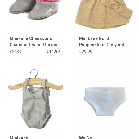
Minikane Chaussons
Minikane Gordi
Chaussettes für Gordis
Puppenkleid Daisy mit
aus Leder
Haarband / Latte
€14,99
€29,99
€24,99
Minikane
Weiße