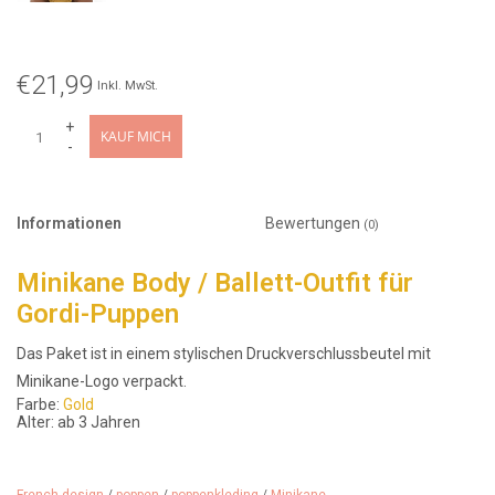
€21,99
Inkl. MwSt.
+
KAUF MICH
-
Informationen
Bewertungen
(0)
Minikane Body / Ballett-Outfit für
Gordi-Puppen
Das Paket ist in einem stylischen Druckverschlussbeutel mit
Minikane-Logo verpackt.
Farbe:
Gold
Alter: ab 3 Jahren
Für: Gordi-Puppen
Hergestellt in Frankreich
Design:
Justaucorps à volants Ludmila und Lycra und Musselin
Gold