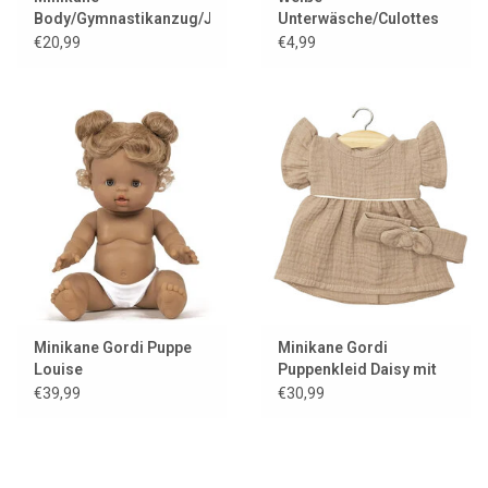
Body/Gymnastikanzug/Justaucorps
Unterwäsche/Culottes
für Gordi-Puppen /
von Minikane für Gordi-
€20,99
€4,99
Perlgrau
Puppen
Minikane Gordi Puppe
Minikane Gordi
Louise
Puppenkleid Daisy mit
Stirnband / Moka
€39,99
€30,99