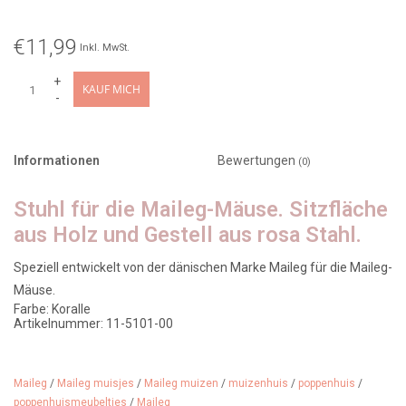
€11,99
Inkl. MwSt.
+
KAUF MICH
-
Informationen
Bewertungen
(0)
Stuhl für die Maileg-Mäuse. Sitzfläche
aus Holz und Gestell aus rosa Stahl.
Speziell entwickelt von der dänischen Marke Maileg für die Maileg-
Mäuse.
Farbe: Koralle
Artikelnummer: 11-5101-00
Für: die Familie Maileg / das Haus der Maileg-Mäuse
Designer: Maileg
Material: Holz/Metall
Alter: ab 3 Jahren
Maileg
/
Maileg muisjes
/
Maileg muizen
/
muizenhuis
/
poppenhuis
/
Abmessungen: 9 x 5 cm
poppenhuismeubeltjes
/
Maileg