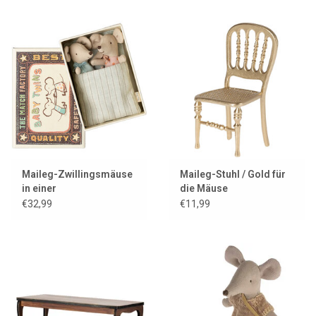
Maileg-Zwillingsmäuse
Maileg-Stuhl / Gold für
in einer
die Mäuse
Streichholzschachtel
€32,99
€11,99
mit Einstreu