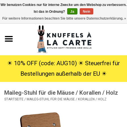
Wir benutzen Cookies nur für interne Zwecke um den Webshop zu verbessern.
Ist das in Ordnung?
Ja
Nein
EUR
/
USD
0 Artikel - €0,00
Für weitere Informationen beachten Sie bitte unsere Datenschutzerklärung. »
Startseite
Neu
Kuscheltiere
☀︎ 10% OFF (code: AUG10) ☀︎ Steuerfrei für
Bestellungen außerhalb der EU ☀︎
Poppen
Maileg-Stuhl für die Mäuse / Korallen / Holz
SALE
STARTSEITE
/
MAILEG-STUHL FÜR DIE MÄUSE / KORALLEN / HOLZ
Geschenke
Info