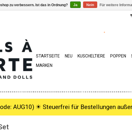
shop zu verbessern. Ist das in Ordnung?
Ja
Nein
Für weitere Inform
STARTSEITE
NEU
KUSCHELTIERE
POPPEN
MARKEN
ode: AUG10) ☀︎ Steuerfrei für Bestellungen außer
Set