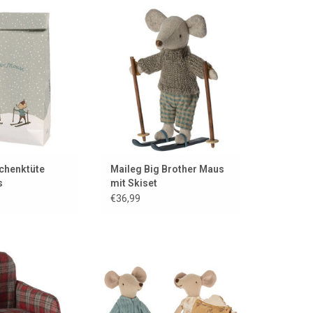
 Geschenktüte von
Herbst-/Winterkollektion 2023 –
st-Have für Maileg-
Maileg
se-Fans!
ZUM WARENKORB HINZUFÜGEN
ORB HINZUFÜGEN
chenktüte
Maileg Big Brother Maus
s
mit Skiset
€36,99
l für das Maileg-
Maileg Bett mit schöner Einstreu
sehaus
für die Mäuse
ORB HINZUFÜGEN
ZUM WARENKORB HINZUFÜGEN