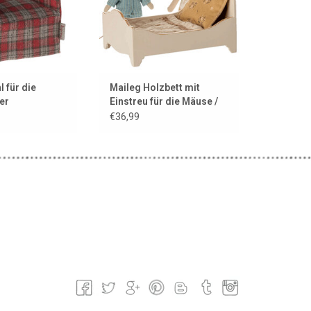
l für die
Maileg Holzbett mit
er
Einstreu für die Mäuse /
ck
Off White
€36,99