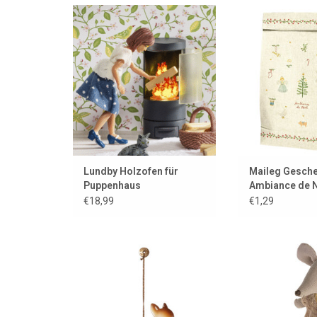
Lundby Holzofen für das
Wir wünschen
Puppenhaus oder Mäusehaus
gemütli
(Maleg)Weih
ZUM WARENKORB HINZUFÜGEN
ZUM WARENKORB
Lundby Holzofen für
Maileg Gesche
Puppenhaus
Ambiance de 
€18,99
€1,29
Bambi für den Weihnachtsbaum,
Holztisch mit H
oder an einem anderen schönen
Maileg-
Ort.
ZUM WARENKORB
ZUM WARENKORB HINZUFÜGEN