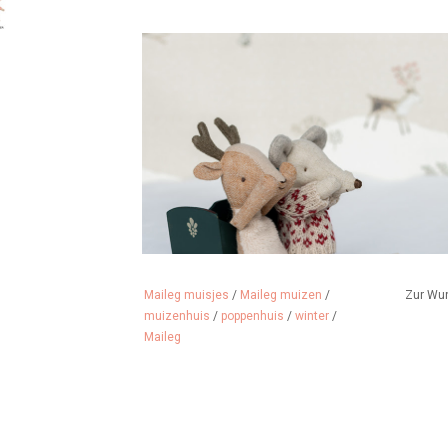
Maileg muisjes
/
Maileg muizen
/
Zur Wu
muizenhuis
/
poppenhuis
/
winter
/
Maileg