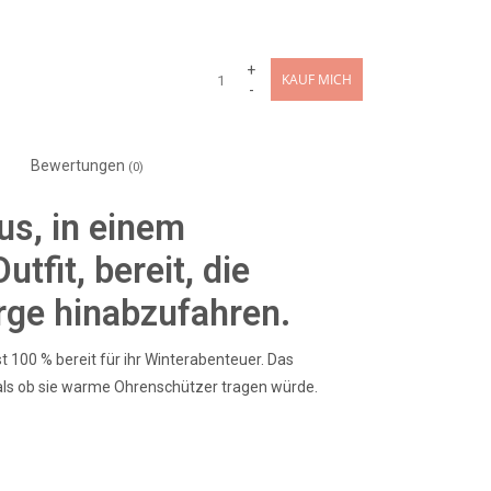
+
KAUF MICH
-
Bewertungen
(0)
s, in einem
fit, bereit, die
ge hinabzufahren.
st 100 % bereit für ihr Winterabenteuer. Das
 als ob sie warme Ohrenschützer tragen würde.