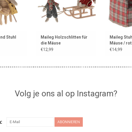
und Stuhl
Maileg Holzschlitten für
Maileg Stuh
die Mäuse
Mäuse / rot
Rautendru
€12,99
€14,99
Volg je ons al op Instagram?
:
ABONNIEREN