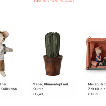
poppenhuis
/
vakantie
/
Maileg
s von Maileg
Ein Kaktus mit Blumentopf für
Fröhliches C
ergänge und die
das Puppenhaus oder
Mail
eshalb ihren
Mäusehaus
ZUM WARENK
! Die Maus hat
ZUM WARENKORB HINZUFÜGEN
ete in den
n.
 HINZUFÜGEN
other
Maileg Blumentopf mit
Maileg Hap
Kollektion
Kaktus
Zelt für di
€12,49
€39,99