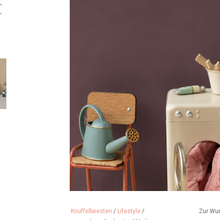
Knuffelbeesten
/
Lifestyle
/
Zur Wu