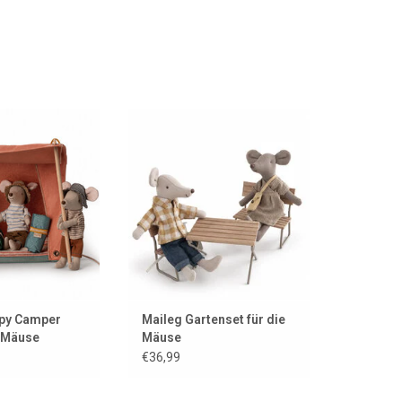
amperzelt für die
Gartenset für die Maileg-Mäuse
eg-Mäuse
ZUM WARENKORB HINZUFÜGEN
ORB HINZUFÜGEN
py Camper
Maileg Gartenset für die
e Mäuse
Mäuse
€36,99