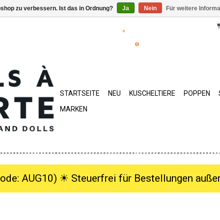
shop zu verbessern. Ist das in Ordnung?
Ja
Nein
Für weitere Inform
STARTSEITE
NEU
KUSCHELTIERE
POPPEN
MARKEN
ode: AUG10) ☀︎ Steuerfrei für Bestellungen außer