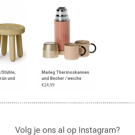
aileg für das
Maileg Thermoskannen und
haus
Becher / weiche Korallen
 HINZUFÜGEN
ZUM WARENKORB HINZUFÜGEN
/Stühle,
Maileg Thermoskannen
grün und
und Becher / weiche
Korallen
€24,99
Volg je ons al op Instagram?