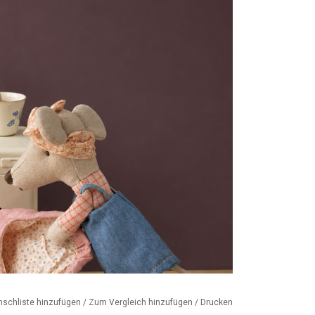
nschliste hinzufügen
/
Zum Vergleich hinzufügen
/
Drucken