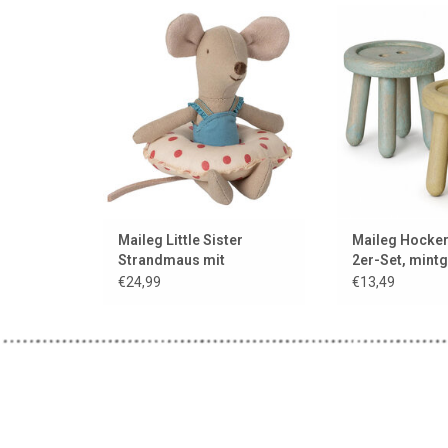
Kleine Schwester, Strandmaus
Holzhocker von M
mit Schwimmring
Mäuse
ZUM WARENKORB HINZUFÜGEN
ZUM WARENKORB
Maileg Little Sister
Maileg Hocker
Strandmaus mit
2er-Set, mint
Schwimmring
gelb
€24,99
€13,49