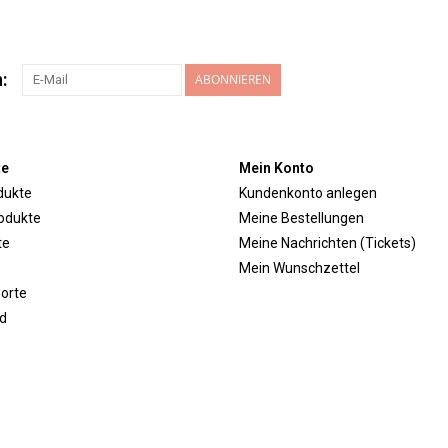
:
ABONNIEREN
te
Mein Konto
dukte
Kundenkonto anlegen
odukte
Meine Bestellungen
te
Meine Nachrichten (Tickets)
Mein Wunschzettel
orte
d