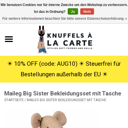
Wir benutzen Cookies nur für interne Zwecke um den Webshop zu verbessern.
Ist das in Ordnung?
Ja
Nein
EUR
/
USD
0 Artikel - €0,00
Für weitere Informationen beachten Sie bitte unsere Datenschutzerklärung. »
Startseite
Neu
Kuscheltiere
☀︎ 10% OFF (code: AUG10) ☀︎ Steuerfrei für
Bestellungen außerhalb der EU ☀︎
Poppen
Maileg Big Sister Bekleidungsset mit Tasche
SALE
STARTSEITE
/
MAILEG BIG SISTER BEKLEIDUNGSSET MIT TASCHE
Geschenke
Info