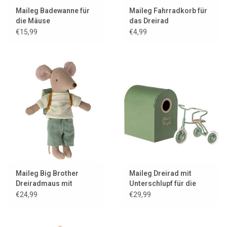
Maileg Badewanne für
Maileg Fahrradkorb für
die Mäuse
das Dreirad
€15,99
€4,99
Maileg Big Brother
Maileg Dreirad mit
Dreiradmaus mit
Unterschlupf für die
Tasche
Mäuse / Farbe grün
€24,99
€29,99