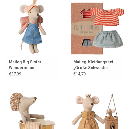
Maileg Big Sister
Maileg-Kleidungsset
Wandermaus
„Große Schwester
Maus“ / Petite Couture /
€37,99
€14,79
Rock und gestreifter
Pullover