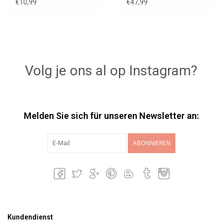
Schwestermaus
Weiß
€10,99
€47,99
Volg je ons al op Instagram?
Melden Sie sich für unseren Newsletter an:
ABONNIEREN
Kundendienst