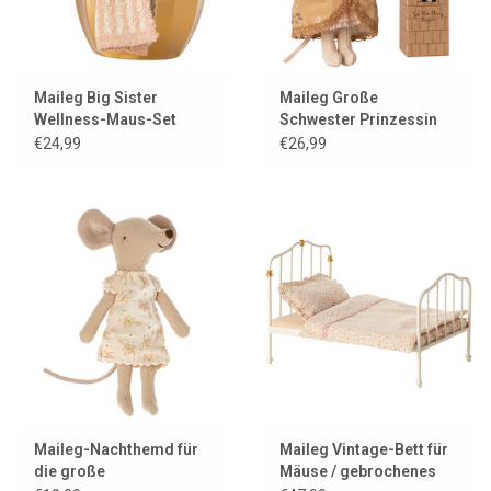
Maileg Big Sister
Maileg Große
Wellness-Maus-Set
Schwester Prinzessin
Maus mit Schloss
€24,99
€26,99
Maileg-Nachthemd für
Maileg Vintage-Bett für
die große
Mäuse / gebrochenes