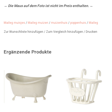
→ Die Maus auf dem Foto ist nicht im Preis enthalten. ←
Alter: ab 3 Jahren
Für: Maileg Große Schwestermaus
Maileg muisjes
/
Maileg muizen
/
muizenhuis
/
poppenhuis
/
Maileg
Artikelnummer: 17-6204-01
Zur Wunschliste hinzufügen
/
Zum Vergleich hinzufügen
/
Drucken
Material: Baumwolle
Ergänzende Produkte