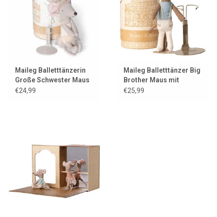
Maileg Balletttänzerin
Maileg Balletttänzer Big
Große Schwester Maus
Brother Maus mit
mit Ständer und
Ständer und
€24,99
€25,99
Geschenkbox
Geschenkbox