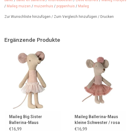
ballet
/
ballet en ballerina
/
Knuffelbeesten
/
Lieve knuffels
/
Maileg muisjes
/
Maileg muizen
/
muizenhuis
/
poppenhuis
/
Maileg
Zur Wunschliste hinzufügen
/
Zum Vergleich hinzufügen
/
Drucken
Ergänzende Produkte
Maileg Big Sister
Maileg Ballerina-Maus
Ballerina-Maus
kleine Schwester / rosa
€16,99
€16,99