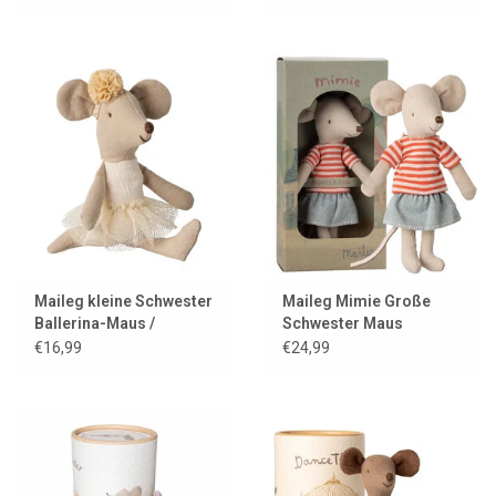
Maileg kleine Schwester
Maileg Mimie Große
Ballerina-Maus /
Schwester Maus
gebrochenes Weiß
€16,99
€24,99