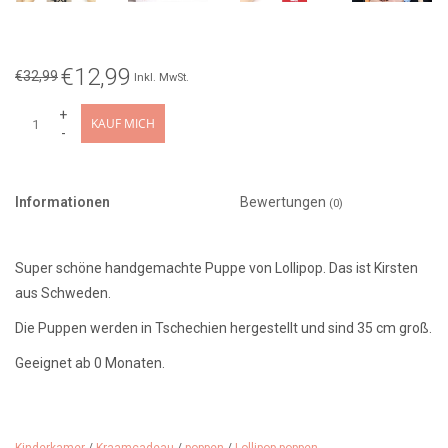
€12,99
€32,99
Inkl. MwSt.
+
KAUF MICH
-
Informationen
Bewertungen
(0)
Super schöne handgemachte Puppe von Lollipop. Das ist Kirsten
aus Schweden.
Die Puppen werden in Tschechien hergestellt und sind 35 cm groß.
Geeignet ab 0 Monaten.
Kirsten ist in einer schönen Verpackungsbox verpackt und hat ein
eigenes Namensschild.