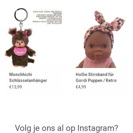
Monchhichi
Hollie Stirnband für
Schlüsselanhänger
Gordi Puppen / Retro
Mädchen / rosa
Blume
€13,99
€4,99
Volg je ons al op Instagram?