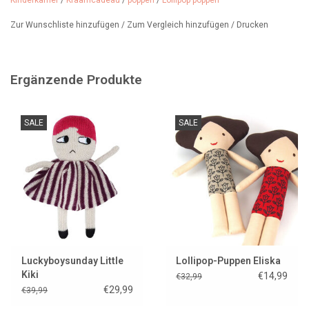
Kinderkamer
/
Kraamcadeau
/
poppen
/
Lollipop poppen
Zur Wunschliste hinzufügen
/
Zum Vergleich hinzufügen
/
Drucken
Ergänzende Produkte
SALE
SALE
Luckyboysunday Little
Lollipop-Puppen Eliska
Kiki
€14,99
€32,99
€29,99
€39,99