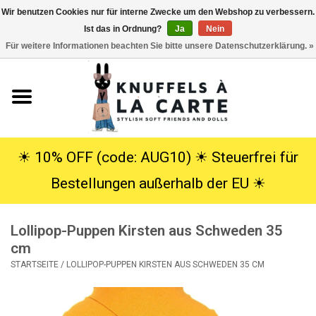
Wir benutzen Cookies nur für interne Zwecke um den Webshop zu verbessern.
Ist das in Ordnung?
Ja
Nein
EUR
/
USD
0 Artikel - €0,00
Für weitere Informationen beachten Sie bitte unsere Datenschutzerklärung. »
Startseite
Neu
Kuscheltiere
☀︎ 10% OFF (code: AUG10) ☀︎ Steuerfrei für
Bestellungen außerhalb der EU ☀︎
Poppen
Lollipop-Puppen Kirsten aus Schweden 35
SALE
cm
STARTSEITE
/
LOLLIPOP-PUPPEN KIRSTEN AUS SCHWEDEN 35 CM
Geschenke
Info