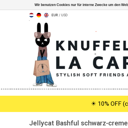
Wir benutzen Cookies nur für interne Zwecke um den Web
EUR
/
USD
☀︎ 10% OFF (c
Jellycat Bashful schwarz-crem