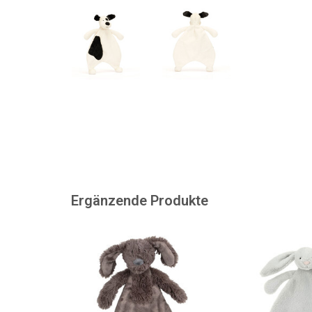
Ergänzende Produkte
Jax ist ein verspielter und cooler
Ein neues wunde
Schmusehund und
Kuscheltuch vo
Schmusetuch zugleich.
ZUM WARENKORB
ZUM WARENKORB HINZUFÜGEN