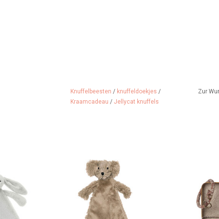
Knuffelbeesten
/
knuffeldoekjes
/
Zur Wu
Kraamcadeau
/
Jellycat knuffels
rbar weiches
Babys erster treuer
Stilvolles
n Jellycat!
Kuschelfreund...
kuschelige
wundersch
 HINZUFÜGEN
ZUM WARENKORB HINZUFÜGEN
Mark
ZUM WARENK