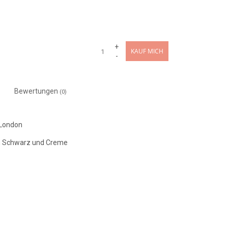
+
KAUF MICH
-
Bewertungen
(0)
 London
in Schwarz und Creme