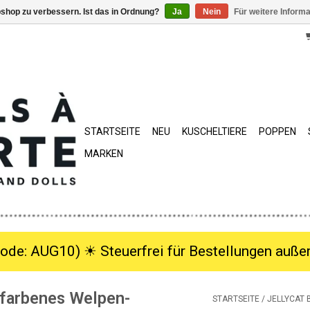
shop zu verbessern. Ist das in Ordnung?
Ja
Nein
Für weitere Inform
STARTSEITE
NEU
KUSCHELTIERE
POPPEN
MARKEN
ode: AUG10) ☀︎ Steuerfrei für Bestellungen außer
efarbenes Welpen-
STARTSEITE
/
JELLYCAT