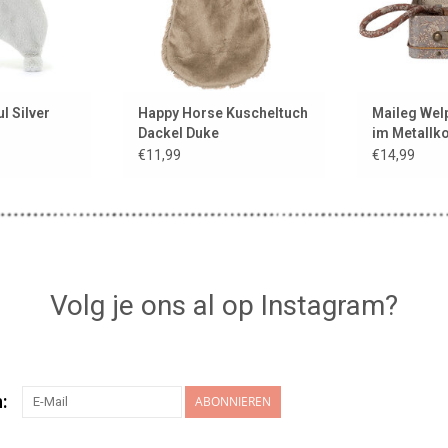
l Silver
Happy Horse Kuscheltuch
Maileg Wel
Dackel Duke
im Metallko
Kuscheltuch
€11,99
€14,99
Volg je ons al op Instagram?
:
ABONNIEREN