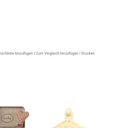
nschliste hinzufügen
/
Zum Vergleich hinzufügen
/
Drucken
 Set für Ihren
Schüchternes Schmusetuch der
n Hund von der
Top-Marke Jellycat
önen dänischen
ZUM WARENKORB HINZUFÜGEN
e Maileg
ORB HINZUFÜGEN