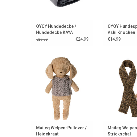
OYOY Hundedecke /
OYOY Hundesp
Hundedecke KAYA
Ashi Knochen
€24,99
€14,99
€29,99
Ein warmer Pullover für Ihren
Gestrickter Schal
Maileg-Welpen.
die Welpenkollekt
für Puppen und 
ZUM WARENKORB HINZUFÜGEN
ZUM WARENKORB
Maileg Welpen-Pullover /
Maileg Welpen
Heidekraut
Strickschal