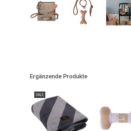
Ergänzende Produkte
Stylische Hundedecke KAYA von
Weil auch Hunde S
SALE
der dänischen Marke OYOY
ZUM WARENKORB
ZUM WARENKORB HINZUFÜGEN