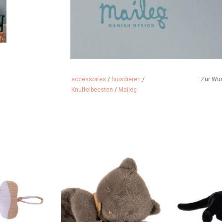
accessoires
/
huisdieren
/
Zur Wu
Knuffelbeesten
/
Maileg
til haben.....
Superweiches Kätzchen /
Superweic
Kuschelkatze von Maileg
Kuschelka
 HINZUFÜGEN
ZUM WARENKORB HINZUFÜGEN
ZUM WARENK