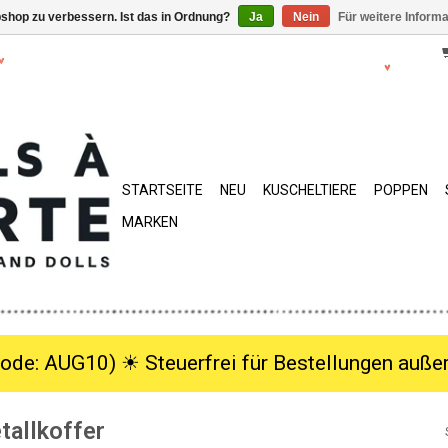
shop zu verbessern. Ist das in Ordnung?
Ja
Nein
Für weitere Inform
STARTSEITE
NEU
KUSCHELTIERE
POPPEN
MARKEN
ode: AUG10) ☀︎ Steuerfrei für Bestellungen außer
tallkoffer