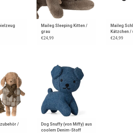
ielzeug
Maileg Sleeping Kitten /
Maileg Sch
grau
Kätzchen /
€24,99
€24,99
 von Maileg für
Dog Snuffy (von Miffy) aus
ion, aber auch
coolem Denim-Stoff
Kuscheltiere.
ZUM WARENKORB HINZUFÜGEN
 HINZUFÜGEN
zubehör /
Dog Snuffy (von Miffy) aus
coolem Denim-Stoff