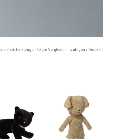
nschliste hinzufügen
/
Zum Vergleich hinzufügen
/
Drucken
hes Kätzchen /
Ein kuscheliger Stoffhund der
tze von Maileg
dänischen Marke Maileg.
Geeignet für Kinder ab 0
ORB HINZUFÜGEN
Monaten.
ZUM WARENKORB HINZUFÜGEN