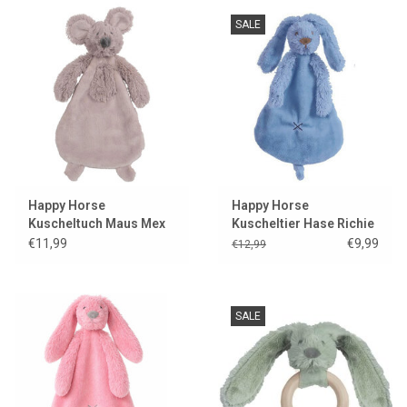
SALE
Happy Horse
Happy Horse
Kuscheltuch Maus Mex
Kuscheltier Hase Richie
blau
€11,99
€9,99
€12,99
SALE