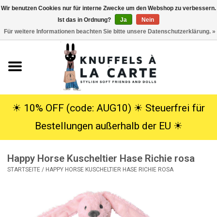
Wir benutzen Cookies nur für interne Zwecke um den Webshop zu verbessern.
Ist das in Ordnung?
Ja
Nein
EUR
/
USD
0 Artikel - €0,00
Für weitere Informationen beachten Sie bitte unsere Datenschutzerklärung. »
Startseite
Neu
Kuscheltiere
☀︎ 10% OFF (code: AUG10) ☀︎ Steuerfrei für
Bestellungen außerhalb der EU ☀︎
Poppen
Happy Horse Kuscheltier Hase Richie rosa
SALE
STARTSEITE
/
HAPPY HORSE KUSCHELTIER HASE RICHIE ROSA
Geschenke
Info