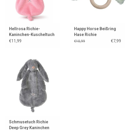
Hellrosa Richie-
Happy Horse Beißring
Kaninchen-Kuscheltuch
Hase Richie
„Happy Horse“
€11,99
€7,99
€10,99
Schmusetuch Richie
Deep Grey Kaninchen