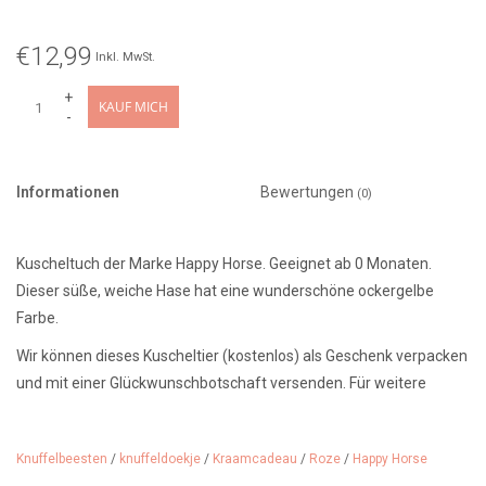
€12,99
Inkl. MwSt.
+
KAUF MICH
-
Informationen
Bewertungen
(0)
Kuscheltuch der Marke Happy Horse. Geeignet ab 0 Monaten.
Dieser süße, weiche Hase hat eine wunderschöne ockergelbe
Farbe.
Wir können dieses Kuscheltier (kostenlos) als Geschenk verpacken
und mit einer Glückwunschbotschaft versenden. Für weitere
Informationen wenden Sie sich bitte an unseren Geschenkservice.
Ab 0 Monaten / waschbar bei 30 Grad / Design:
Hase Richie Tuttle
Knuffelbeesten
/
knuffeldoekje
/
Kraamcadeau
/
Roze
/
Happy Horse
Pink