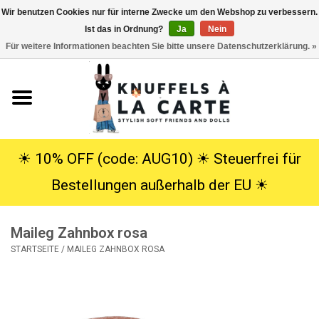
Wir benutzen Cookies nur für interne Zwecke um den Webshop zu verbessern.
Ist das in Ordnung?
Ja
Nein
EUR
/
USD
0 Artikel - €0,00
Für weitere Informationen beachten Sie bitte unsere Datenschutzerklärung. »
Startseite
Neu
Kuscheltiere
☀︎ 10% OFF (code: AUG10) ☀︎ Steuerfrei für
Bestellungen außerhalb der EU ☀︎
Poppen
Maileg Zahnbox rosa
SALE
STARTSEITE
/
MAILEG ZAHNBOX ROSA
Geschenke
Info