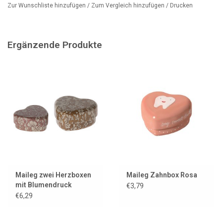
auf dem Deckel, der ihren Zweck deutlich verdeutlicht. Schön und
Zur Wunschliste hinzufügen
/
Zum Vergleich hinzufügen
/
Drucken
funktional zugleich, ist sie seit Jahren ein Kundenliebling.
Maße: ca. 4 × 2,5 cm
Ergänzende Produkte
Material: Metall
Altersempfehlung: ab 3 Jahren
Wir verkaufen noch mehr Maileg-Zahnboxen, darunter auch eine
kleinere Version.
Maileg zwei Herzboxen
Maileg Zahnbox Rosa
mit Blumendruck
€3,79
€6,29