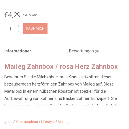
€4,29
Inkl. MwSt.
+
KAUF MICH
-
Informationen
Bewertungen
(0)
Maileg Zahnbox / rosa Herz Zahnbox
Bewahren Sie die Milchzähne Ihres Kindes stilvoll mit dieser
bezaubernden herzförmigen Zahnbox von Maileg auf. Diese
Metallbox in einem hübschen Rosaton ist speziell für die
Aufbewahrung von Zähnen und Backenzähnen konzipiert. Sie
lässt sich sicher verschließen. Der Boden ist goldfarben. Auf der
Seite der Box steht: "My Sweet Tooth".
goud
/
Kraamcadeau
/
Lifestyle
/
Maileg
Die Box besticht durch ihr auffälliges Motiv mit einem Milchzahn