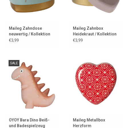
Maileg Zahndose
Maileg Zahnbox
neuwertig / Kollektion
Heidekraut / Kollektion
2023
2024
€3,99
€3,99
SALE
OYOY Bara Dino Beiß-
Maileg Metallbox
und Badespielzeug
Herzform