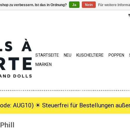
shop zu verbessern. Ist das in Ordnung?
Ja
Nein
Für weitere Inform
STARTSEITE
NEU
KUSCHELTIERE
POPPEN
MARKEN
ode: AUG10) ☀︎ Steuerfrei für Bestellungen außer
Phill