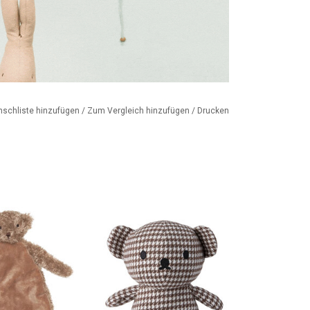
nschliste hinzufügen
/
Zum Vergleich hinzufügen
/
Drucken
er Teddybär....
Stilvolles, schickes und
elegantes Kuscheln
ORB HINZUFÜGEN
ZUM WARENKORB HINZUFÜGEN