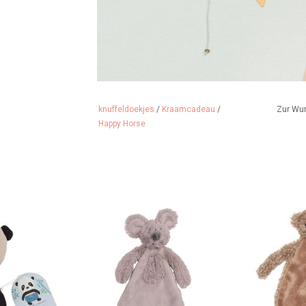
knuffeldoekjes
/
Kraamcadeau
/
Zur Wu
Happy Horse
us Dänemark
Maus-Kuscheltuch von Happy
Babys erst
Horse
 HINZUFÜGEN
ZUM WARENK
ZUM WARENKORB HINZUFÜGEN