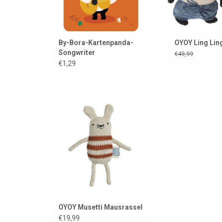
By-Bora-Kartenpanda-
OYOY Ling Lin
Songwriter
€49,99
€1,29
Stilvolle Rassel der schönen
dänischen Marke OYOY
ZUM WARENKORB HINZUFÜGEN
OYOY Musetti Mausrassel
€19,99