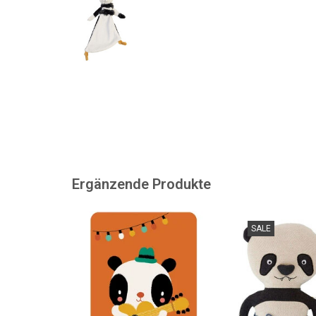
Ergänzende Produkte
Wir können dieses Ticket nicht
Hipper Panda a
SALE
direkt ausdrucken. Falls
ZUM WARENKORB
gewünscht, kann ein gedrucktes
Etikett mit einer Nachricht darauf
geklebt werden. Das Ticket kann
auch separat gekauft werden.
ZUM WARENKORB HINZUFÜGEN