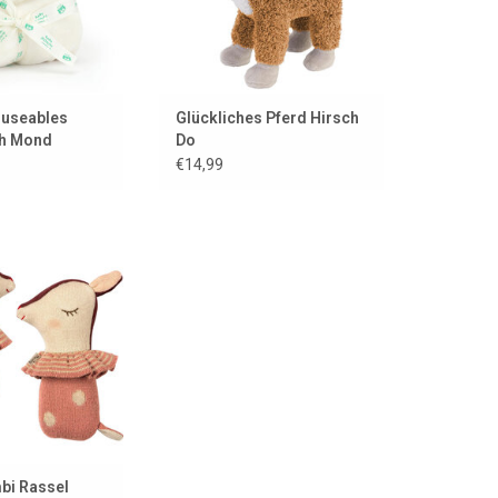
museables
Glückliches Pferd Hirsch
ch Mond
Do
€14,99
bi Sleepy Wakey
von Maileg!
ORB HINZUFÜGEN
bi Rassel