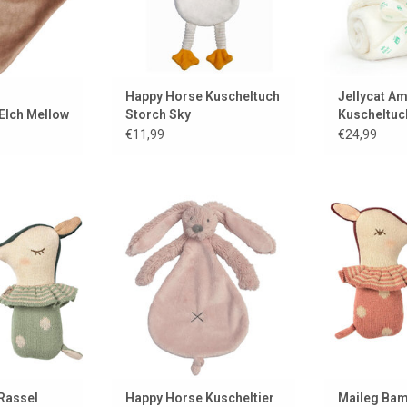
Happy Horse Kuscheltuch
Jellycat A
Elch Mellow
Storch Sky
Kuscheltu
€11,99
€24,99
leepy Wakey
Schmusetuch Richie Hase in
Neu!!! Bam
 Maileg!
einer wunderschönen altrosa
Rassel 
Farbe. Von der niederländischen
 HINZUFÜGEN
ZUM WARENK
Marke Happy Horse.
ZUM WARENKORB HINZUFÜGEN
Rassel
Happy Horse Kuscheltier
Maileg Bam