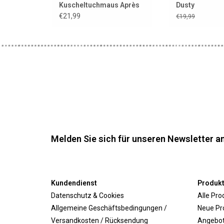
Kuscheltuchmaus Après
Dusty
la pluie
€21,99
€19,99
Melden Sie sich für unseren Newsletter an
Kundendienst
Produk
Datenschutz & Cookies
Alle Pro
Allgemeine Geschäftsbedingungen /
Neue Pr
Versandkosten / Rücksendung
Angebo