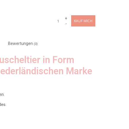
+
KAUF MICH
-
Bewertungen
(0)
uscheltier in Form
iederländischen Marke
en.
des.