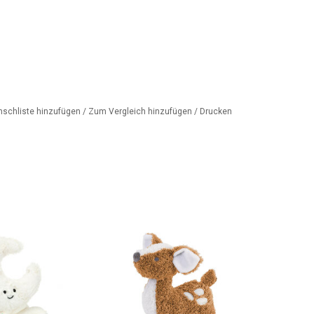
nschliste hinzufügen
/
Zum Vergleich hinzufügen
/
Drucken
ond und...
Weiches Reh zum Kuscheln von
Happy Horse
ORB HINZUFÜGEN
ZUM WARENKORB HINZUFÜGEN