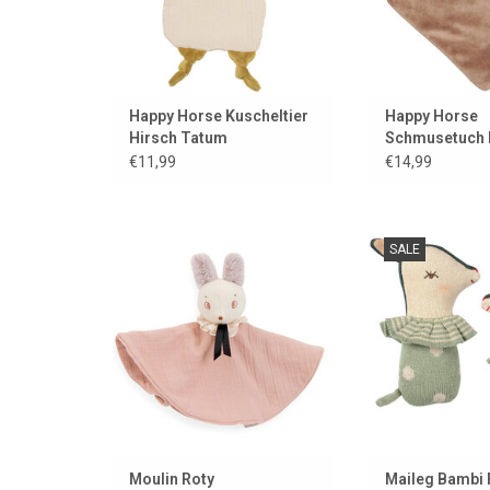
Happy Horse Kuscheltier
Happy Horse
Hirsch Tatum
Schmusetuch 
/ Elch
€11,99
€14,99
Süßes Kuscheltuch von Moulin
Neu!!! Bambi S
SALE
Roty aus der Après la Pluie-
Rassel von
Kollektion.
ZUM WARENKORB
ZUM WARENKORB HINZUFÜGEN
Moulin Roty
Maileg Bambi 