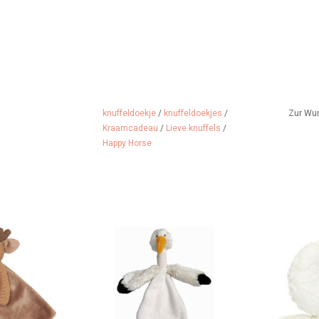
knuffeldoekje
/
knuffeldoekjes
/
Zur Wu
Kraamcadeau
/
Lieve knuffels
/
Happy Horse
scheltuch!!!
Ein Storch als Kuscheltuch der
Zum M
Marke Happy Horse.
 HINZUFÜGEN
ZUM WARENK
ZUM WARENKORB HINZUFÜGEN