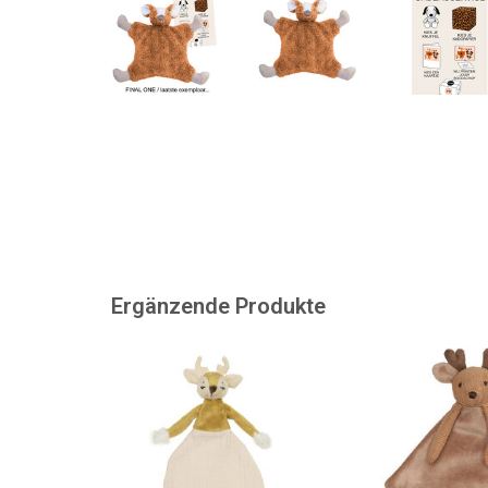
Ergänzende Produkte
Ein Reh als Babykuscheltier.
Ein Elch als Ku
ZUM WARENKORB HINZUFÜGEN
ZUM WARENKORB