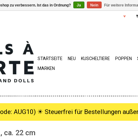
shop zu verbessern. Ist das in Ordnung?
Ja
Nein
Für weitere Inform
STARTSEITE
NEU
KUSCHELTIERE
POPPEN
MARKEN
ode: AUG10) ☀︎ Steuerfrei für Bestellungen außer
, ca. 22 cm