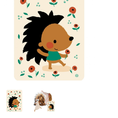
Lookbooks
Marken