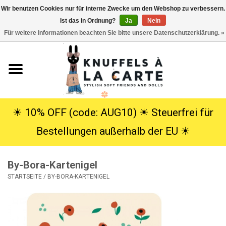
Wir benutzen Cookies nur für interne Zwecke um den Webshop zu verbessern.
Ist das in Ordnung?
Ja
Nein
EUR
/
USD
0 Artikel - €0,00
Für weitere Informationen beachten Sie bitte unsere Datenschutzerklärung. »
Startseite
Neu
Kuscheltiere
☀︎ 10% OFF (code: AUG10) ☀︎ Steuerfrei für
Bestellungen außerhalb der EU ☀︎
Poppen
By-Bora-Kartenigel
SALE
STARTSEITE
/
BY-BORA-KARTENIGEL
Geschenke
Info