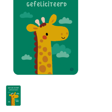
Lookbooks
Marken