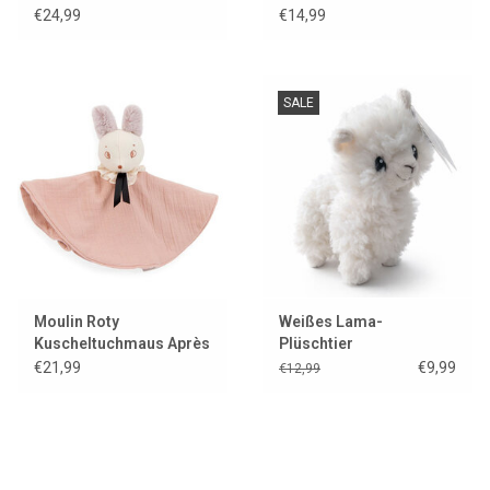
€24,99
€14,99
SALE
Moulin Roty
Weißes Lama-
Kuscheltuchmaus Après
Plüschtier
la pluie
€21,99
€9,99
€12,99