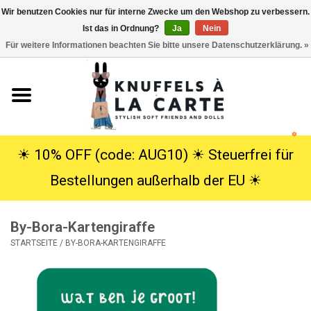
Wir benutzen Cookies nur für interne Zwecke um den Webshop zu verbessern.
Ist das in Ordnung?
Ja
Nein
EUR
/
USD
0 Artikel - €0,00
Für weitere Informationen beachten Sie bitte unsere Datenschutzerklärung. »
Startseite
Neu
Kuscheltiere
☀︎ 10% OFF (code: AUG10) ☀︎ Steuerfrei für
Bestellungen außerhalb der EU ☀︎
Poppen
By-Bora-Kartengiraffe
SALE
STARTSEITE
/
BY-BORA-KARTENGIRAFFE
Geschenke
Info