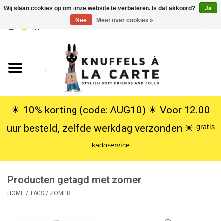
Wij slaan cookies op om onze website te verbeteren. Is dat akkoord?
Ja
Nee
Meer over cookies »
EUR
/
USD
0 Artikelen - €0,00
Home
Nieuw
Knuffels
☀︎ 10% korting (code: AUG10) ☀︎ Voor 12.00
uur besteld, zelfde werkdag verzonden ☀︎ ᵍʳᵃᵗⁱˢ
Poppen
ᵏᵃᵈᵒˢᵉʳᵛⁱᶜᵉ
SALE
Producten getagd met zomer
Cadeauservice
HOME
/
TAGS
/
ZOMER
info