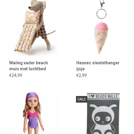
Lookbooks
Merken
Maileg vader beach
Heunec sleutelhanger
muis met luchtbed
ijsje
€24,99
€2,99
SALE