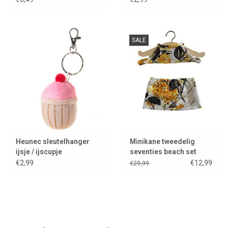
SALE
Heunec sleutelhanger
Minikane tweedelig
ijsje / ijscupje
seventies beach set
Mimosa voor de Gordi
€2,99
€12,99
€29,99
poppen