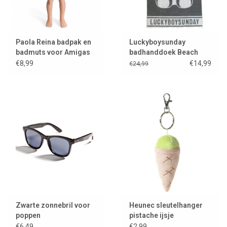
Paola Reina badpak en
Luckyboysunday
badmuts voor Amigas
badhanddoek Beach
poppen
Nulle
€8,99
€14,99
€24,99
Zwarte zonnebril voor
Heunec sleutelhanger
poppen
pistache ijsje
€6,49
€2,99