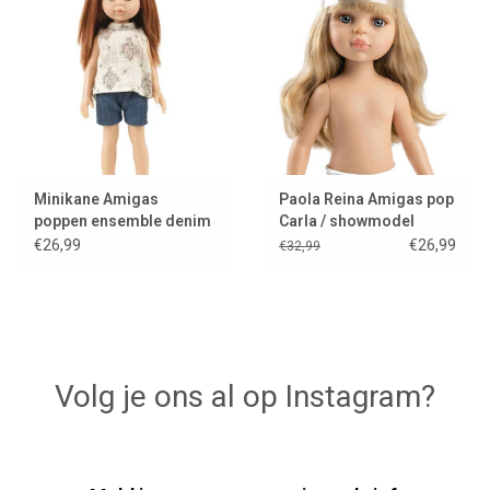
Minikane Amigas
Paola Reina Amigas pop
poppen ensemble denim
Carla / showmodel
short met flowered top
€26,99
€26,99
€32,99
Volg je ons al op Instagram?