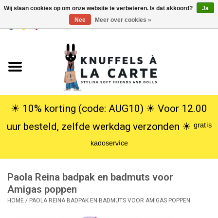
Wij slaan cookies op om onze website te verbeteren. Is dat akkoord?
Ja
Nee
Meer over cookies »
EUR
/
USD
0 Artikelen - €0,00
Home
Nieuw
Knuffels
☀︎ 10% korting (code: AUG10) ☀︎ Voor 12.00
uur besteld, zelfde werkdag verzonden ☀︎ ᵍʳᵃᵗⁱˢ
Poppen
ᵏᵃᵈᵒˢᵉʳᵛⁱᶜᵉ
SALE
Paola Reina badpak en badmuts voor
Cadeauservice
Amigas poppen
HOME
/
PAOLA REINA BADPAK EN BADMUTS VOOR AMIGAS POPPEN
info