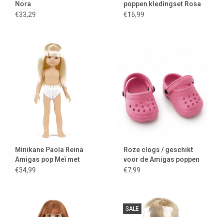
Nora
poppen kledingset Rosa
€33,29
€16,99
Minikane Paola Reina
Roze clogs / geschikt
Amigas pop Meï met
voor de Amigas poppen
onderbroekje
€34,99
€7,99
SALE