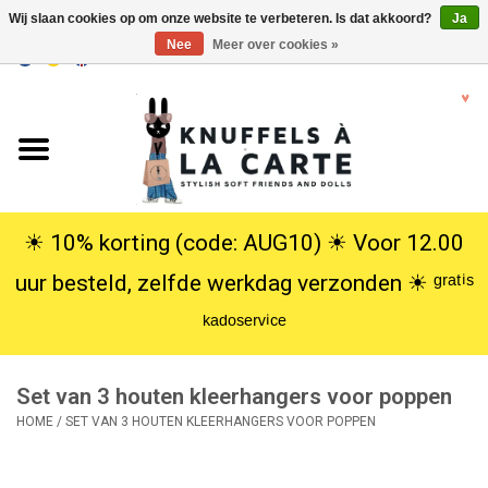
Wij slaan cookies op om onze website te verbeteren. Is dat akkoord?
Ja
Nee
Meer over cookies »
EUR
/
USD
0 Artikelen - €0,00
Home
Nieuw
Knuffels
☀︎ 10% korting (code: AUG10) ☀︎ Voor 12.00
uur besteld, zelfde werkdag verzonden ☀︎ ᵍʳᵃᵗⁱˢ
Poppen
ᵏᵃᵈᵒˢᵉʳᵛⁱᶜᵉ
SALE
Set van 3 houten kleerhangers voor poppen
Cadeauservice
HOME
/
SET VAN 3 HOUTEN KLEERHANGERS VOOR POPPEN
info