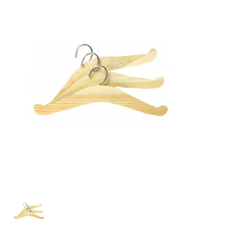
Lookbooks
Merken